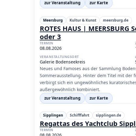
zur Veranstaltung
zur Karte
Meersburg
Kultur & Kunst
meersburg.de
ROTES HAUS | MEERSBURG Son
oder 3
TERMIN
08.08.2026
VERANSTALTUNGSORT
Galerie Bodenseekreis
Neues und Famoses aus der Sammlung Bodense
Sommerausstellung. Hinter dem Titel mit der
verbirgt sich ein ungewöhnliches kuratorisch
außergewöhnlich kombiniert.
zur Veranstaltung
zur Karte
Sipplingen
Schifffahrt
sipplingen.de
Regattas des Yachtclub Sippl
TERMIN
08.08.2026