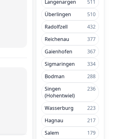
Langenargen
511
Überlingen
510
Radolfzell
432
Reichenau
377
Gaienhofen
367
Sigmaringen
334
Bodman
288
Singen
236
(Hohentwiel)
Wasserburg
223
Hagnau
217
Salem
179