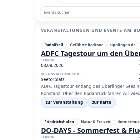
VERANSTALTUNGEN UND EVENTS AM B
Radolfzell
Geführte Radtour
sipplingen.de
ADFC Tagestour um den Über
TERMIN
08.08.2026
VERANSTALTUNGSORT
Seetorplatz
ADFC Tagestour entlang des Überlinger Sees 
Konstanz. Über den Bodanrück fahren wir wied
zur Veranstaltung
zur Karte
Friedrichshafen
Natur & Freizeit
dorniermus
DO-DAYS - Sommerfest & Fl
TERMIN