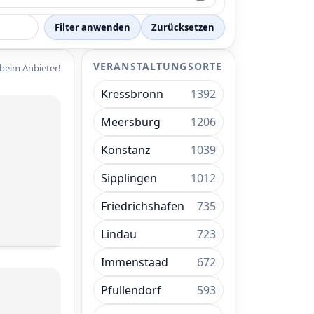
Filter anwenden
Zurücksetzen
VERANSTALTUNGSORTE
 beim Anbieter!
Kressbronn
1392
Meersburg
1206
Konstanz
1039
Sipplingen
1012
Friedrichshafen
735
Lindau
723
Immenstaad
672
Pfullendorf
593