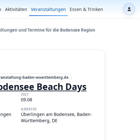
n
Aktivitäten
Veranstaltungen
Essen & Trinken
Dash
altungen und Termine für die Bodensee Region
ranstaltung-baden-wuerttemberg.de
odensee Beach Days
ZEIT
09.08
ADRESSE
lingen
Überlingen am Bodensee, Baden-
Württemberg, DE