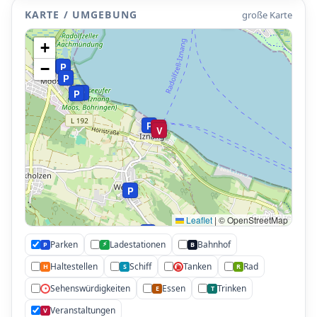
P
P
P
P
KARTE / UMGEBUNG
große Karte
P
+
P
−
P
P
P
P
V
V
P
Leaflet
|
© OpenStreetMap
P
Parken
Ladestationen
Bahnhof
⚡
P
B
Haltestellen
Schiff
Tanken
Rad
H
S
R
⛽
Sehenswürdigkeiten
Essen
Trinken
•
E
T
Veranstaltungen
V