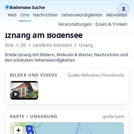
Bodensee Suche
Dash
Web
Orte
Nachrichten
Sehenswürdigkeiten
Aktivitäten
Veranstaltungen
Essen & Trinken
Iznang am Bodensee
›
›
›
Orte
DE
Landkreis Konstanz
Iznang
Erlebe Iznang mit Bildern, Webcam & Wetter, Nachrichten und
den schönsten Sehenswürdigkeiten
P
BILDER UND VIDEOS
Quelle: Webseiten (Thumbnails)
P
P
•
P
P
P
P
P
KARTE / UMGEBUNG
große Karte
•
P
+
P