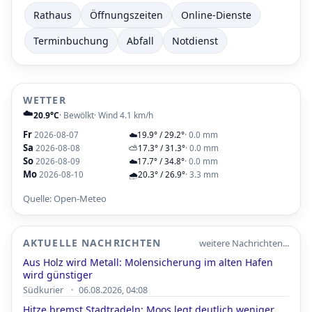
Rathaus
Öffnungszeiten
Online-Dienste
Terminbuchung
Abfall
Notdienst
WETTER
☁️
20.9°C
· Bewölkt
· Wind 4.1 km/h
Fr
2026-08-07
☁️
19.9° / 29.2°
· 0.0 mm
Sa
2026-08-08
⛅
17.3° / 31.3°
· 0.0 mm
So
2026-08-09
☁️
17.7° / 34.8°
· 0.0 mm
Mo
2026-08-10
🌧️
20.3° / 26.9°
· 3.3 mm
Quelle: Open-Meteo
AKTUELLE NACHRICHTEN
weitere Nachrichten...
Aus Holz wird Metall: Molensicherung im alten Hafen
wird günstiger
·
Südkurier
06.08.2026, 04:08
Hitze bremst Stadtradeln: Moos legt deutlich weniger