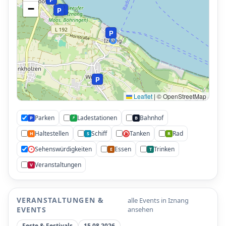
−
P
P
P
P
Leaflet
|
© OpenStreetMap
P
Parken
Ladestationen
Bahnhof
⚡
P
B
Haltestellen
Schiff
Tanken
Rad
H
S
R
⛽
Sehenswürdigkeiten
Essen
Trinken
•
E
T
Veranstaltungen
V
VERANSTALTUNGEN &
alle Events in Iznang
EVENTS
ansehen
Feste & Festivals
15.08.2026