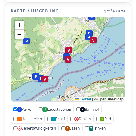
P
V
P
KARTE / UMGEBUNG
große Karte
P
+
−
P
P
V
P
V
P
V
P
P
V
Leaflet
|
© OpenStreetMap
Parken
Ladestationen
Bahnhof
⚡
P
B
Haltestellen
Schiff
Tanken
Rad
H
S
R
⛽
Sehenswürdigkeiten
Essen
Trinken
•
E
T