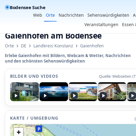
Bodensee Suche
Web
Orte
Nachrichten
Sehenswürdigkeiten
A
Veranstaltungen
Essen 
Gaienhofen am Bodensee
›
›
›
Orte
DE
Landkreis Konstanz
Gaienhofen
Erlebe Gaienhofen mit Bildern, Webcam & Wetter, Nachrichten
und den schönsten Sehenswürdigkeiten
•
P
P
P
P
BILDER UND VIDEOS
Quelle: Webseiten (
•
KARTE / UMGEBUNG
P
P
+