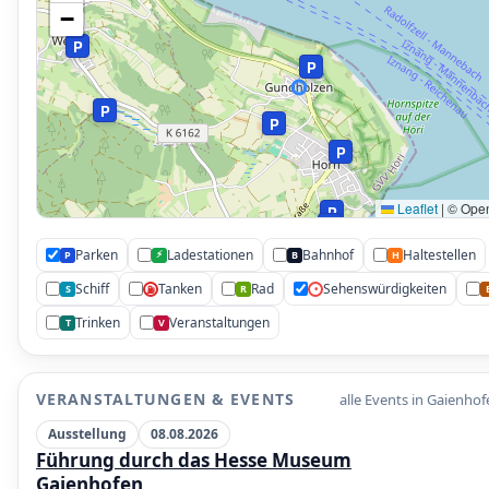
−
P
P
P
P
P
Leaflet
|
© Open
P
P
P
Parken
Ladestationen
Bahnhof
Haltestellen
⚡
P
B
H
Schiff
Tanken
Rad
Sehenswürdigkeiten
S
R
•
⛽
P
Trinken
Veranstaltungen
T
V
VERANSTALTUNGEN & EVENTS
alle Events in Gaienho
Ausstellung
08.08.2026
Führung durch das Hesse Museum
Gaienhofen