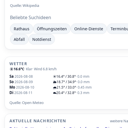
Quelle:
Wikipedia
Beliebte Suchideen
Rathaus
Öffnungszeiten
Online-Dienste
Terminb
Abfall
Notdienst
WETTER
☀️
16.6°C
· Klar
· Wind 6.8 km/h
Sa
2026-08-08
☀️
16.4° / 30.8°
· 0.0 mm
So
2026-08-09
🌦️
18.7° / 34.9°
· 0.0 mm
Mo
2026-08-10
🌧️
21.5° / 33.0°
· 0.45 mm
Di
2026-08-11
☁️
20.4° / 32.8°
· 0.3 mm
Quelle: Open-Meteo
AKTUELLE NACHRICHTEN
weitere Na