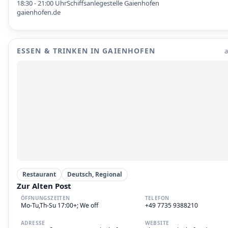
18:30 - 21:00 Uhr
Schiffsanlegestelle Gaienhofen
gaienhofen.de
ESSEN & TRINKEN IN GAIENHOFEN
a
Restaurant
Deutsch, Regional
Zur Alten Post
ÖFFNUNGSZEITEN
TELEFON
Mo-Tu,Th-Su 17:00+; We off
+49 7735 9388210
ADRESSE
WEBSITE