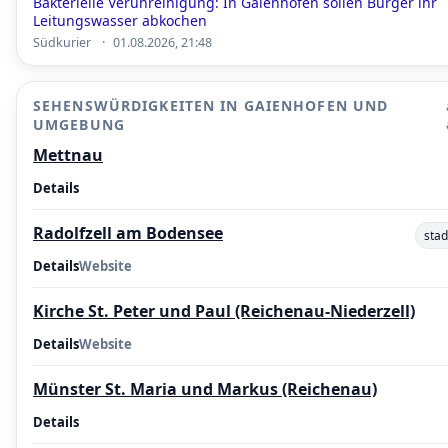
Bakterielle Verunreinigung: In Gaienhofen sollen Bürger ihr
Leitungswasser abkochen
·
Südkurier
01.08.2026, 21:48
SEHENSWÜRDIGKEITEN IN GAIENHOFEN UND
UMGEBUNG
Mettnau
Details
Radolfzell am Bodensee
stad
Details
Website
Kirche St. Peter und Paul (Reichenau-Niederzell)
Details
Website
Münster St. Maria und Markus (Reichenau)
Details