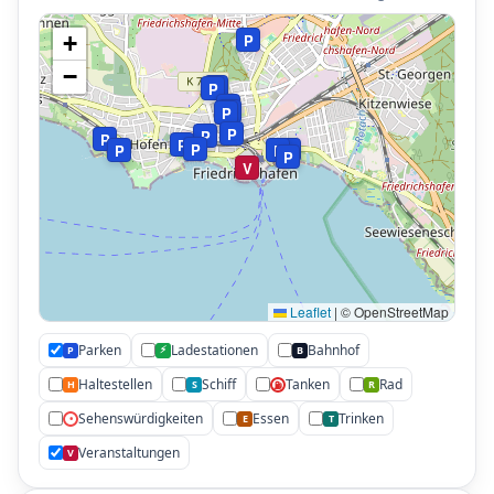
P
+
−
P
P
P
P
P
P
P
P
P
P
P
P
P
P
V
Leaflet
|
© OpenStreetMap
Parken
Ladestationen
Bahnhof
⚡
P
B
Haltestellen
Schiff
Tanken
Rad
H
S
R
⛽
Sehenswürdigkeiten
Essen
Trinken
•
E
T
Veranstaltungen
V