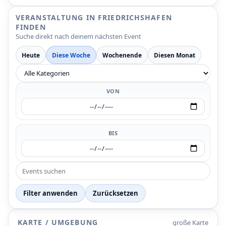
VERANSTALTUNG IN FRIEDRICHSHAFEN
FINDEN
Suche direkt nach deinem nächsten Event
Heute
Diese Woche
Wochenende
Diesen Monat
VON
BIS
Filter anwenden
Zurücksetzen
V
V
V
V
KARTE / UMGEBUNG
große Karte