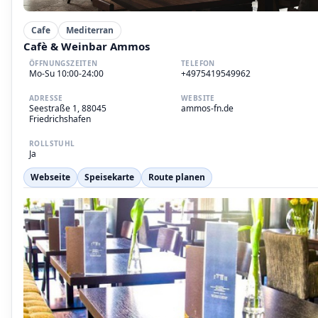
Cafe
Mediterran
Cafè & Weinbar Ammos
ÖFFNUNGSZEITEN
TELEFON
Mo-Su 10:00-24:00
+4975419549962
ADRESSE
WEBSITE
Seestraße 1, 88045
ammos-fn.de
Friedrichshafen
ROLLSTUHL
Ja
Webseite
Speisekarte
Route planen