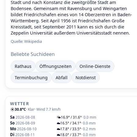
Stadt und nach Konstanz die zweitgrößte Stadt am
Bodensee. Gemeinsam mit Ravensburg und Weingarten
bildet Friedrichshafen eines von 14 Oberzentren in Baden-
Württemberg. Seit April 1956 ist Friedrichshafen Große
Kreisstadt, seit September 2011 kann es sich durch die
Zeppelin Universität außerdem Universitätsstadt nennen.
Quelle:
Wikipedia
Beliebte Suchideen
Rathaus
Öffnungszeiten
Online-Dienste
Terminbuchung
Abfall
Notdienst
WETTER
☀️
30.8°C
· Klar
· Wind 7.7 km/h
Sa
2026-08-08
🌤️
16.9° / 31.6°
· 0.0 mm
So
2026-08-09
☁️
16.5° / 34.1°
· 0.0 mm
Mo
2026-08-10
☁️
17.8° / 33.5°
· 0.2 mm
Di
2026-08-11
☁️
18.0° / 33.7°
· 0.0 mm