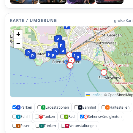
•
KARTE / UMGEBUNG
große Kar
P
+
P
P
−
P
P
P
P
P
P
P
•
P
P
P
P
P
•
•
•
•
Leaflet
|
© OpenStreetMa
Parken
Ladestationen
Bahnhof
Haltestellen
⚡
P
B
H
Schiff
Tanken
Rad
Sehenswürdigkeiten
S
R
•
⛽
Essen
Trinken
Veranstaltungen
E
T
V