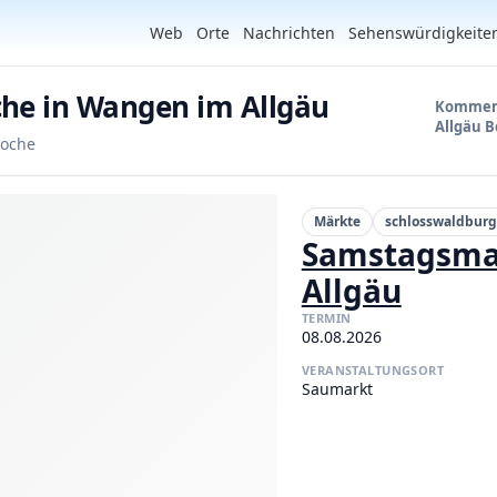
Web
Orte
Nachrichten
Sehenswürdigkeite
che in Wangen im Allgäu
Kommend
Allgäu 
Woche
Märkte
schlosswaldburg
Samstagsma
Allgäu
TERMIN
08.08.2026
VERANSTALTUNGSORT
Saumarkt