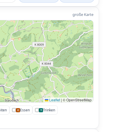
große Karte
Leaflet
|
© OpenStreetMap
iten
Essen
Trinken
E
T