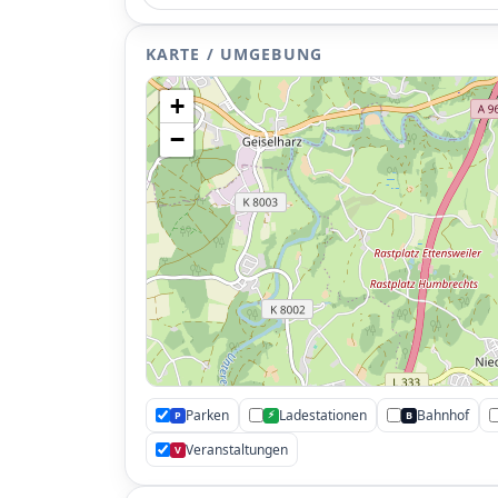
KARTE / UMGEBUNG
+
−
Parken
Ladestationen
Bahnhof
⚡
P
B
Veranstaltungen
V