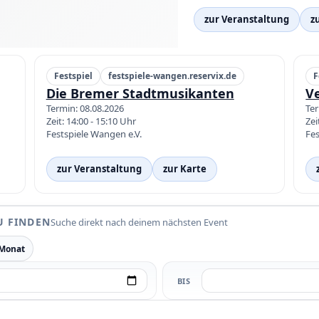
zur Veranstaltung
z
Festspiel
festspiele-wangen.reservix.de
F
Die Bremer Stadtmusikanten
V
Termin: 08.08.2026
Ter
Zeit: 14:00 - 15:10 Uhr
Zei
Festspiele Wangen e.V.
Fes
zur Veranstaltung
zur Karte
U FINDEN
Suche direkt nach deinem nächsten Event
 Monat
BIS