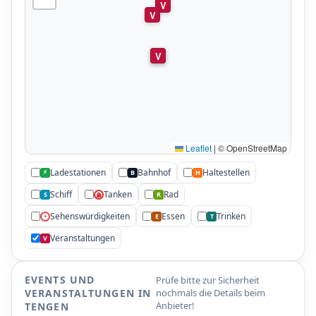
V
V
V
V
Leaflet
|
© OpenStreetMap
Ladestationen
Bahnhof
Haltestellen
⚡
B
H
V
Schiff
Tanken
Rad
S
R
⛽
Sehenswürdigkeiten
Essen
Trinken
•
E
T
Veranstaltungen
V
EVENTS UND
Prüfe bitte zur Sicherheit
VERANSTALTUNGEN IN
nochmals die Details beim
Anbieter!
TENGEN