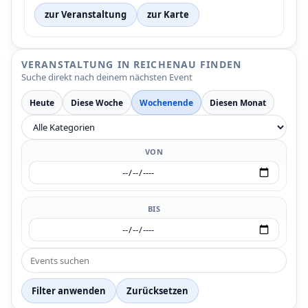
zur Veranstaltung
zur Karte
VERANSTALTUNG IN REICHENAU FINDEN
Suche direkt nach deinem nächsten Event
Heute
Diese Woche
Wochenende
Diesen Monat
VON
BIS
P
Filter anwenden
Zurücksetzen
P