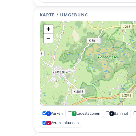
KARTE / UMGEBUNG
+
−
Parken
Ladestationen
Bahnhof
⚡
P
B
Veranstaltungen
V