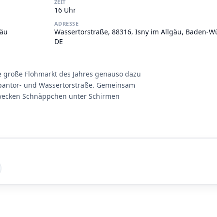
ZEIT
16 Uhr
ADRESSE
gäu
Wassertorstraße, 88316, Isny im Allgäu, Baden-W
DE
e große Flohmarkt des Jahres genauso dazu
pantor- und Wassertorstraße. Gemeinsam
wecken Schnäppchen unter Schirmen