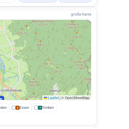
große Karte
Leaflet
|
© OpenStreetMap
P
iten
Essen
Trinken
E
T