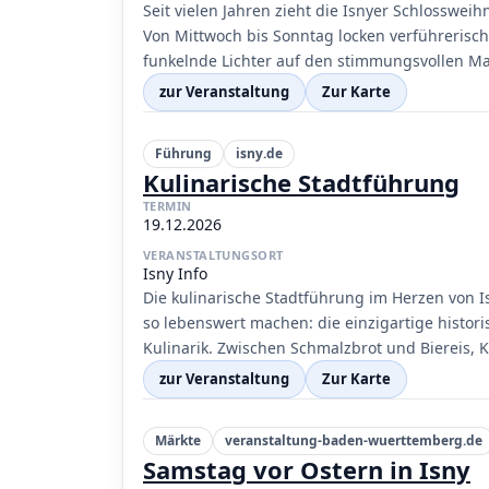
Seit vielen Jahren zieht die Isnyer Schlosswei
Von Mittwoch bis Sonntag locken verführerisc
funkelnde Lichter auf den stimmungsvollen Mar
zur Veranstaltung
Zur Karte
Führung
isny.de
Kulinarische Stadtführung
TERMIN
19.12.2026
VERANSTALTUNGSORT
Isny Info
Die kulinarische Stadtführung im Herzen von 
so lebenswert machen: die einzigartige histor
Kulinarik. Zwischen Schmalzbrot und Biereis, 
zur Veranstaltung
Zur Karte
Märkte
veranstaltung-baden-wuerttemberg.de
Samstag vor Ostern in Isny