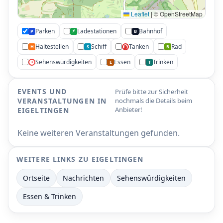
P
P
Leaflet
|
© OpenStreetMap
Parken
Ladestationen
Bahnhof
⚡
P
B
Haltestellen
Schiff
Tanken
Rad
H
S
R
⛽
Sehenswürdigkeiten
Essen
Trinken
•
E
T
EVENTS UND
Prüfe bitte zur Sicherheit
VERANSTALTUNGEN IN
nochmals die Details beim
Anbieter!
EIGELTINGEN
Keine weiteren Veranstaltungen gefunden.
WEITERE LINKS ZU EIGELTINGEN
Ortseite
Nachrichten
Sehenswürdigkeiten
Essen & Trinken