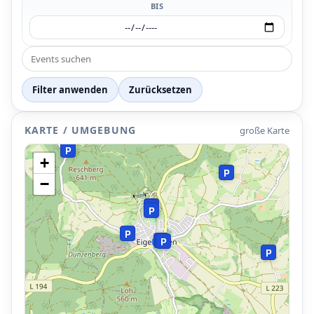
BIS
P
P
Filter anwenden
Zurücksetzen
KARTE / UMGEBUNG
große Karte
P
+
P
−
P
P
P
P
P
P
P