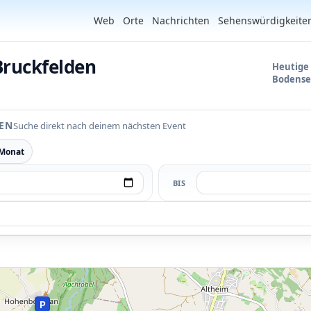
Web
Orte
Nachrichten
Sehenswürdigkeite
Bruckfelden
Heutige
Bodense
EN
Suche direkt nach deinem nächsten Event
 Monat
BIS
P
P