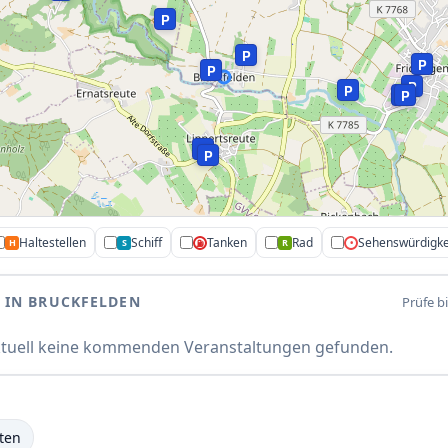
P
P
P
P
P
P
P
P
P
P
P
Haltestellen
Schiff
Tanken
Rad
Sehenswürdigke
H
S
R
•
⛽
 IN BRUCKFELDEN
Prüfe b
P
ktuell keine kommenden Veranstaltungen gefunden.
ten