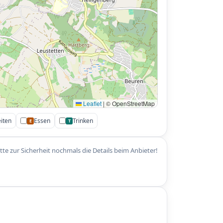
Leaflet
|
© OpenStreetMap
iten
Essen
Trinken
E
T
itte zur Sicherheit nochmals die Details beim Anbieter!