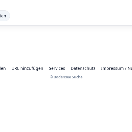
ten
den
·
URL hinzufügen
·
Services
·
Datenschutz
·
Impressum / N
© Bodensee Suche