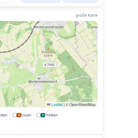
große Karte
Leaflet
|
© OpenStreetMap
iten
Essen
Trinken
E
T