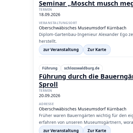
Seminar „Moscht musch meg
TERMIN
18.09.2026
VERANSTALTUNGSORT
Oberschwäbisches Museumsdorf Kürnbach
Diplom-Gartenbau-Ingenieur Alexander Ego ze
herstellt.
zur Veranstaltung
Zur Karte
Führung
schlosswaldburg.de
Führung durch die Bauerngä
Sproll
TERMIN
20.09.2026
ADRESSE
Oberschwäbisches Museumsdorf Kürnbach
Früher waren Bauerngärten wichtig für den ei
erfahren von unseren Museumsgärtnern, wor
zur Veranstaltung
Zur Karte