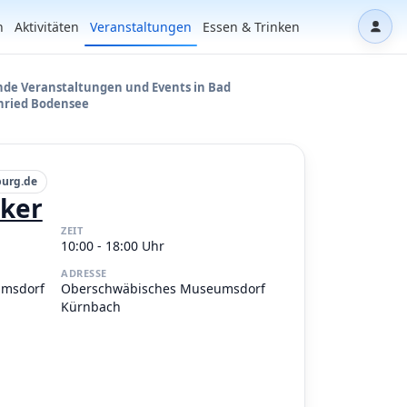
n
Aktivitäten
Veranstaltungen
Essen & Trinken
Dash
e Veranstaltungen und Events in Bad
nried Bodensee
burg.de
iker
ZEIT
10:00 - 18:00 Uhr
ADRESSE
umsdorf
Oberschwäbisches Museumsdorf
Kürnbach