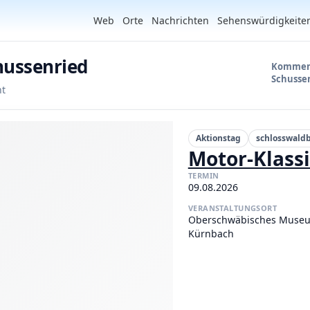
Web
Orte
Nachrichten
Sehenswürdigkeite
hussenried
Kommend
Schusse
ht
Aktionstag
schlosswald
Motor-Klass
TERMIN
09.08.2026
VERANSTALTUNGSORT
Oberschwäbisches Muse
Kürnbach