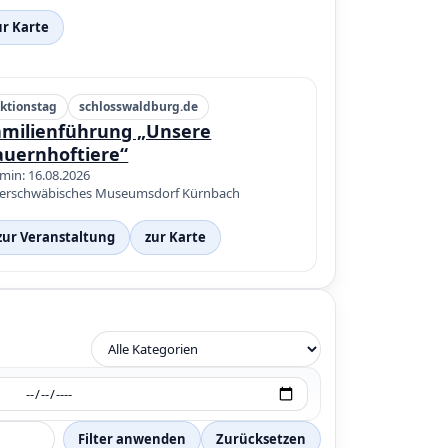
ur Karte
ktionstag
schlosswaldburg.de
amilienführung „Unsere
auernhoftiere“
min: 16.08.2026
erschwäbisches Museumsdorf Kürnbach
zur Veranstaltung
zur Karte
Filter anwenden
Zurücksetzen