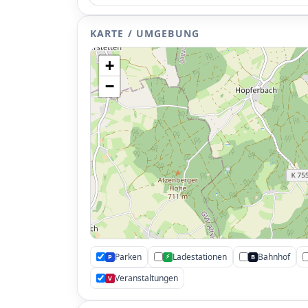
KARTE / UMGEBUNG
+
−
Parken
Ladestationen
Bahnhof
⚡
P
B
Veranstaltungen
V