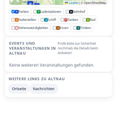
Leaflet
|
© OpenStreetMap
P
P
Parken
Ladestationen
Bahnhof
⚡
P
B
Haltestellen
Schiff
Tanken
Rad
H
S
R
⛽
Sehenswürdigkeiten
Essen
Trinken
•
E
T
EVENTS UND
Prüfe bitte zur Sicherheit
VERANSTALTUNGEN IN
nochmals die Details beim
Anbieter!
ALTNAU
Keine weiteren Veranstaltungen gefunden.
WEITERE LINKS ZU ALTNAU
Ortseite
Nachrichten