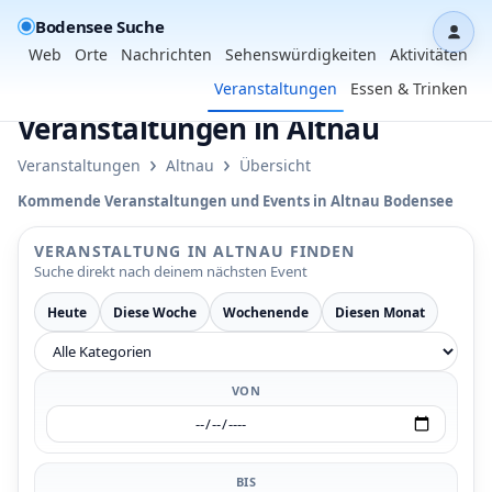
Bodensee Suche
Dash
Web
Orte
Nachrichten
Sehenswürdigkeiten
Aktivitäten
Veranstaltungen
Essen & Trinken
Veranstaltungen in Altnau
›
›
Veranstaltungen
Altnau
Übersicht
Kommende Veranstaltungen und Events in Altnau Bodensee
VERANSTALTUNG IN ALTNAU FINDEN
Suche direkt nach deinem nächsten Event
Heute
Diese Woche
Wochenende
Diesen Monat
VON
BIS