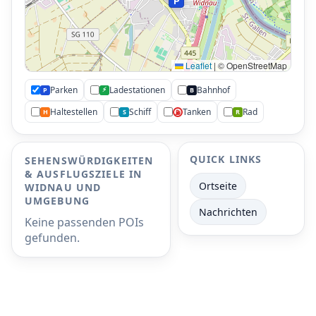
P
Leaflet
|
© OpenStreetMap
Parken
Ladestationen
Bahnhof
⚡
P
B
Haltestellen
Schiff
Tanken
Rad
H
S
R
⛽
QUICK LINKS
SEHENSWÜRDIGKEITEN
& AUSFLUGSZIELE IN
Ortseite
WIDNAU UND
UMGEBUNG
Nachrichten
Keine passenden POIs
gefunden.