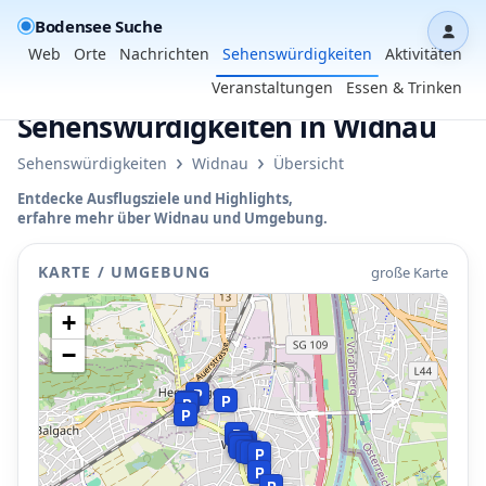
Bodensee Suche
Dash
Web
Orte
Nachrichten
Sehenswürdigkeiten
Aktivitäten
Veranstaltungen
Essen & Trinken
Sehenswürdigkeiten in Widnau
›
›
Sehenswürdigkeiten
Widnau
Übersicht
Entdecke Ausflugsziele und Highlights,
erfahre mehr über Widnau und Umgebung.
KARTE / UMGEBUNG
große Karte
+
−
P
P
P
P
P
P
P
P
P
P
P
P
P
P