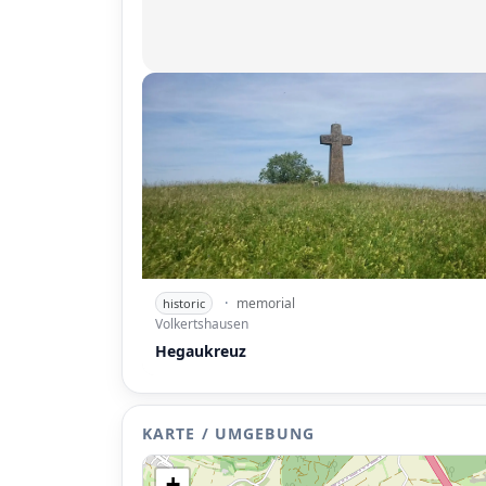
·
memorial
historic
Volkertshausen
Hegaukreuz
KARTE / UMGEBUNG
+