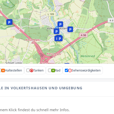
P
P
P
P
P
P
P
P
P
P
Haltestellen
Tanken
Rad
Sehenswürdigkeiten
H
R
•
⛽
P
P
P
LE IN VOLKERTSHAUSEN UND UMGEBUNG
em Klick findest du schnell mehr Infos.