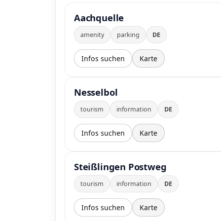
Aachquelle
amenity
parking
DE
Infos suchen
Karte
Nesselbol
tourism
information
DE
Infos suchen
Karte
Steißlingen Postweg
tourism
information
DE
Infos suchen
Karte