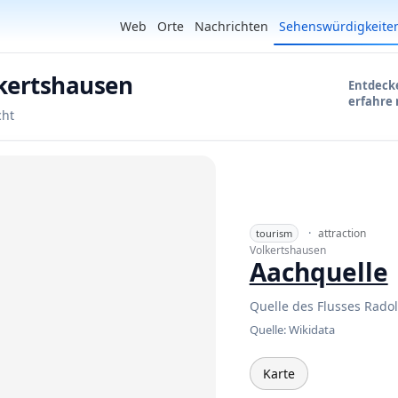
Web
Orte
Nachrichten
Sehenswürdigkeite
lkertshausen
Entdecke
erfahre
cht
·
attraction
tourism
Volkertshausen
Aachquelle
Quelle des Flusses Radol
Quelle: Wikidata
Karte