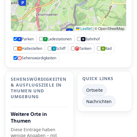
P
P
P
Leaflet
|
© OpenStreetMap
P
Parken
Ladestationen
Bahnhof
⚡
P
B
P
Haltestellen
Schiff
Tanken
Rad
H
S
R
⛽
Sehenswürdigkeiten
•
QUICK LINKS
SEHENSWÜRDIGKEITEN
& AUSFLUGSZIELE IN
Ortseite
THUMEN UND
•
UMGEBUNG
Nachrichten
Weitere Orte in
Thumen
Diese Einträge haben
wenige Angaben – mit