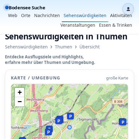
Bodensee Suche
Dash
Web
Orte
Nachrichten
Sehenswürdigkeiten
Aktivitäten
Veranstaltungen
Essen & Trinken
Sehenswürdigkeiten in Thumen
›
›
Sehenswürdigkeiten
Thumen
Übersicht
Entdecke Ausflugsziele und Highlights,
P
erfahre mehr über Thumen und Umgebung.
KARTE / UMGEBUNG
große Karte
+
−
P
P
P
P
P
P
P
P
P