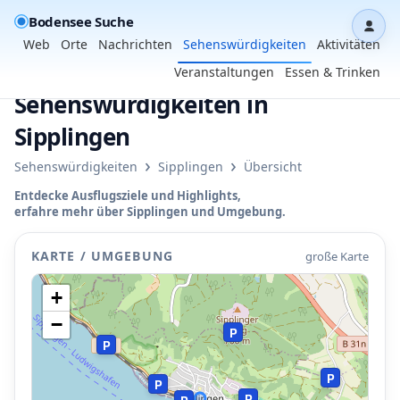
Bodensee Suche
Dash
Web
Orte
Nachrichten
Sehenswürdigkeiten
Aktivitäten
Veranstaltungen
Essen & Trinken
•
Sehenswürdigkeiten in
Sipplingen
›
›
Sehenswürdigkeiten
Sipplingen
Übersicht
Entdecke Ausflugsziele und Highlights,
erfahre mehr über Sipplingen und Umgebung.
P
KARTE / UMGEBUNG
große Karte
P
+
−
P
P
P
P
P