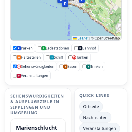
P
P
P
P
Leaflet
|
© OpenStreetMap
P
Parken
Ladestationen
Bahnhof
⚡
P
B
Haltestellen
Schiff
Tanken
H
S
⛽
Sehenswürdigkeiten
Essen
Trinken
•
E
T
•
Veranstaltungen
V
•
P
•
•
QUICK LINKS
SEHENSWÜRDIGKEITEN
& AUSFLUGSZIELE IN
Ortseite
SIPPLINGEN UND
UMGEBUNG
Nachrichten
Marienschlucht
Veranstaltungen