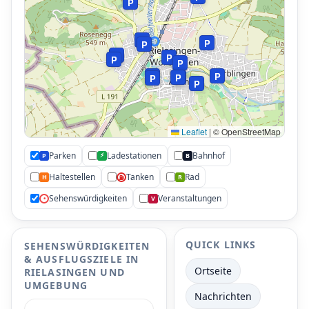
P
P
P
P
P
P
P
P
P
P
P
P
P
P
Leaflet
|
© OpenStreetMap
Parken
Ladestationen
Bahnhof
⚡
P
B
Haltestellen
Tanken
Rad
H
R
⛽
Sehenswürdigkeiten
Veranstaltungen
•
V
QUICK LINKS
SEHENSWÜRDIGKEITEN
& AUSFLUGSZIELE IN
Ortseite
RIELASINGEN UND
UMGEBUNG
Nachrichten