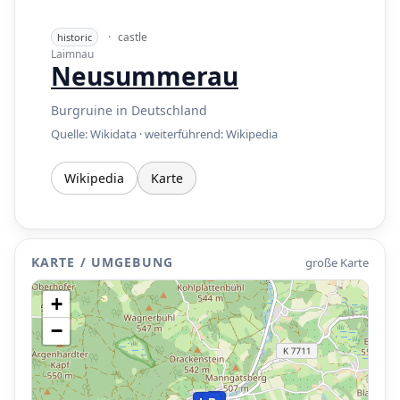
·
castle
historic
Laimnau
Neusummerau
Burgruine in Deutschland
Quelle: Wikidata · weiterführend:
Wikipedia
Wikipedia
Karte
P
P
KARTE / UMGEBUNG
große Karte
P
+
−
P