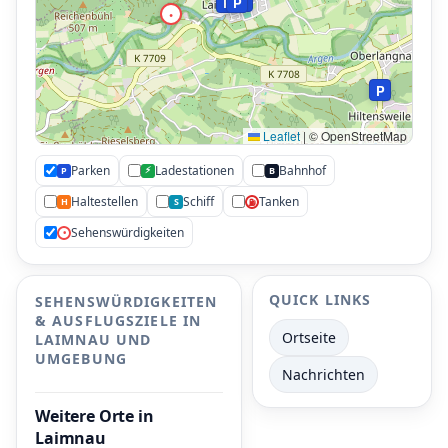
P
P
P
•
P
P
Leaflet
|
© OpenStreetMap
Parken
Ladestationen
Bahnhof
⚡
P
B
P
Haltestellen
Schiff
Tanken
H
S
⛽
Sehenswürdigkeiten
•
QUICK LINKS
SEHENSWÜRDIGKEITEN
& AUSFLUGSZIELE IN
Ortseite
LAIMNAU UND
UMGEBUNG
Nachrichten
Weitere Orte in
Laimnau