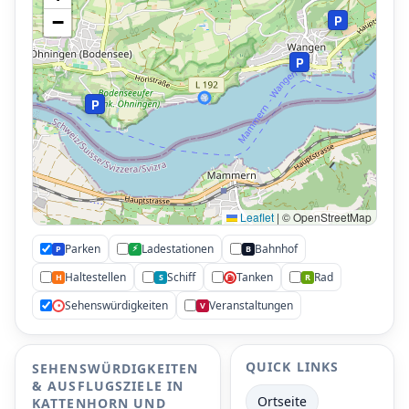
−
P
P
P
Leaflet
|
© OpenStreetMap
Parken
Ladestationen
Bahnhof
⚡
P
B
Haltestellen
Schiff
Tanken
Rad
H
S
R
⛽
Sehenswürdigkeiten
Veranstaltungen
•
V
QUICK LINKS
SEHENSWÜRDIGKEITEN
& AUSFLUGSZIELE IN
Ortseite
KATTENHORN UND