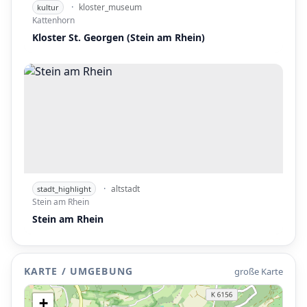
·
kloster_museum
kultur
Kattenhorn
Kloster St. Georgen (Stein am Rhein)
·
altstadt
stadt_highlight
P
Stein am Rhein
Stein am Rhein
P
KARTE / UMGEBUNG
große Karte
+