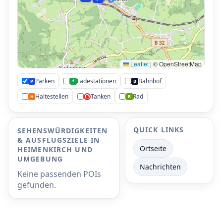
Leaflet
|
© OpenStreetMap
Parken
Ladestationen
Bahnhof
⚡
P
B
Haltestellen
Tanken
Rad
H
R
⛽
P
P
P
P
P
P
QUICK LINKS
SEHENSWÜRDIGKEITEN
& AUSFLUGSZIELE IN
Ortseite
HEIMENKIRCH UND
UMGEBUNG
Nachrichten
Keine passenden POIs
gefunden.