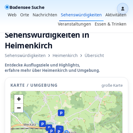
Bodensee Suche
Dash
Web
Orte
Nachrichten
Sehenswürdigkeiten
Aktivitäten
Veranstaltungen
Essen & Trinken
Sehenswürdigkeiten in
Heimenkirch
P
P
›
›
Sehenswürdigkeiten
Heimenkirch
Übersicht
Entdecke Ausflugsziele und Highlights,
erfahre mehr über Heimenkirch und Umgebung.
KARTE / UMGEBUNG
große Karte
+
−
P
P
P
P
P
P
P