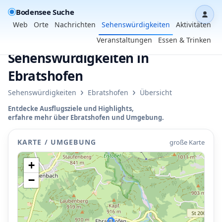
Bodensee Suche
Dash
Web
Orte
Nachrichten
Sehenswürdigkeiten
Aktivitäten
Veranstaltungen
Essen & Trinken
Sehenswürdigkeiten in
Ebratshofen
›
›
Sehenswürdigkeiten
Ebratshofen
Übersicht
Entdecke Ausflugsziele und Highlights,
erfahre mehr über Ebratshofen und Umgebung.
P
KARTE / UMGEBUNG
große Karte
+
−