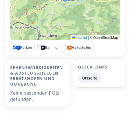
Leaflet
|
© OpenStreetMap
Parken
Bahnhof
Haltestellen
P
B
H
P
P
P
P
P
P
P
P
QUICK LINKS
P
SEHENSWÜRDIGKEITEN
P
& AUSFLUGSZIELE IN
Ortseite
EBRATSHOFEN UND
UMGEBUNG
Keine passenden POIs
gefunden.