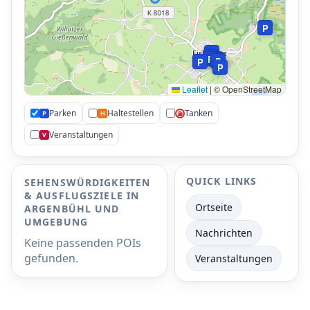
P
P
P
P
P
P
P
P
P
Leaflet
|
© OpenStreetMap
P
Parken
Haltestellen
Tanken
P
H
⛽
P
Veranstaltungen
V
P
QUICK LINKS
SEHENSWÜRDIGKEITEN
P
& AUSFLUGSZIELE IN
P
Ortseite
P
ARGENBÜHL UND
UMGEBUNG
Nachrichten
Keine passenden POIs
gefunden.
Veranstaltungen