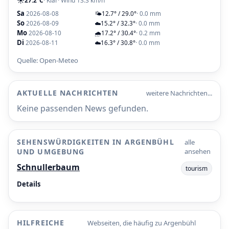
☀️
27.2°C
· Klar
· Wind 13.3 km/h
Sa
2026-08-08
🌤️
12.7° / 29.0°
· 0.0 mm
So
2026-08-09
☁️
15.2° / 32.3°
· 0.0 mm
Mo
2026-08-10
🌧️
17.2° / 30.4°
· 0.2 mm
Di
2026-08-11
☁️
16.3° / 30.8°
· 0.0 mm
Quelle: Open-Meteo
AKTUELLE NACHRICHTEN
weitere Nachrichten...
Keine passenden News gefunden.
SEHENSWÜRDIGKEITEN IN ARGENBÜHL
alle
UND UMGEBUNG
ansehen
Schnullerbaum
tourism
Details
HILFREICHE
Webseiten, die häufig zu Argenbühl