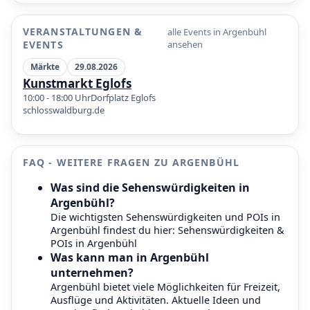
P
VERANSTALTUNGEN &
alle Events in Argenbühl
P
P
EVENTS
ansehen
Märkte
29.08.2026
Kunstmarkt Eglofs
10:00 - 18:00 Uhr
Dorfplatz Eglofs
schlosswaldburg.de
FAQ - WEITERE FRAGEN ZU ARGENBÜHL
Was sind die Sehenswürdigkeiten in
Argenbühl?
Die wichtigsten Sehenswürdigkeiten und POIs in
Argenbühl findest du hier:
Sehenswürdigkeiten &
POIs in Argenbühl
Was kann man in Argenbühl
unternehmen?
Argenbühl bietet viele Möglichkeiten für Freizeit,
Ausflüge und Aktivitäten. Aktuelle Ideen und