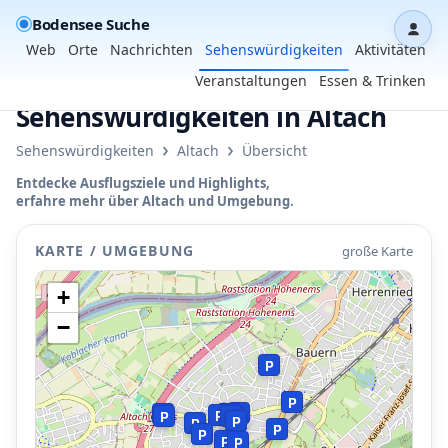
Bodensee Suche
Dash
Web
Orte
Nachrichten
Sehenswürdigkeiten
Aktivitäten
Veranstaltungen
Essen & Trinken
Sehenswürdigkeiten in Altach
›
›
Sehenswürdigkeiten
Altach
Übersicht
Entdecke Ausflugsziele und Highlights,
erfahre mehr über Altach und Umgebung.
KARTE / UMGEBUNG
große Karte
+
−
P
P
P
P
P
P
P
P
P
P
P
P
P
P