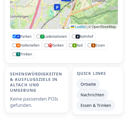
P
Leaflet
|
© OpenStreetMap
Parken
Ladestationen
Bahnhof
⚡
P
B
Haltestellen
Tanken
Rad
Essen
H
R
E
⛽
Trinken
T
QUICK LINKS
SEHENSWÜRDIGKEITEN
& AUSFLUGSZIELE IN
Ortseite
ALTACH UND
UMGEBUNG
Nachrichten
Keine passenden POIs
gefunden.
Essen & Trinken