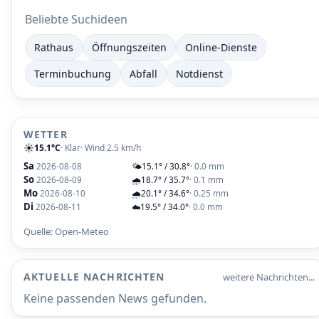
Beliebte Suchideen
Rathaus
Öffnungszeiten
Online-Dienste
Terminbuchung
Abfall
Notdienst
WETTER
☀️
15.1°C
· Klar
· Wind 2.5 km/h
Sa
2026-08-08
🌤️
15.1° / 30.8°
· 0.0 mm
So
2026-08-09
🌧️
18.7° / 35.7°
· 0.1 mm
Mo
2026-08-10
🌧️
20.1° / 34.6°
· 0.25 mm
Di
2026-08-11
☁️
19.5° / 34.0°
· 0.0 mm
Quelle: Open-Meteo
AKTUELLE NACHRICHTEN
weitere Nachrichten...
Keine passenden News gefunden.