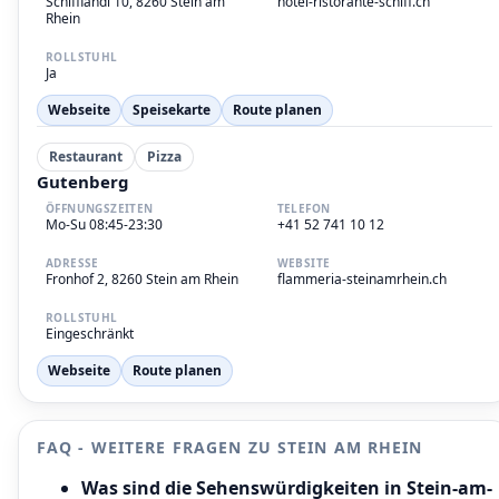
Schiffländi 10, 8260 Stein am
hotel-ristorante-schiff.ch
Rhein
ROLLSTUHL
Ja
Webseite
Speisekarte
Route planen
Restaurant
Pizza
Gutenberg
ÖFFNUNGSZEITEN
TELEFON
Mo-Su 08:45-23:30
+41 52 741 10 12
ADRESSE
WEBSITE
Fronhof 2, 8260 Stein am Rhein
flammeria-steinamrhein.ch
ROLLSTUHL
Eingeschränkt
Webseite
Route planen
FAQ - WEITERE FRAGEN ZU STEIN AM RHEIN
Was sind die Sehenswürdigkeiten in Stein-am-