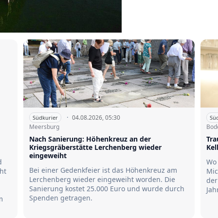
·
04.08.2026, 05:30
Südkurier
Sü
Meersburg
Bod
Nach Sanierung: Höhenkreuz an der
Tra
Kriegsgräberstätte Lerchenberg wieder
Kel
eingeweiht
d
Wo 
Bei einer Gedenkfeier ist das Höhenkreuz am
ht
Mic
Lerchenberg wieder eingeweiht worden. Die
der
Sanierung kostet 25.000 Euro und wurde durch
Jah
Spenden getragen.
m