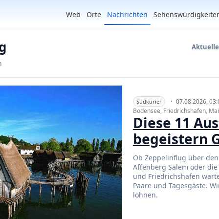
Web
Orte
Nachrichten
Sehenswürdigkeite
g
Aktuell
n
·
07.08.2026, 03:
Südkurier
Bodensee, Friedrichshafen, Ma
Diese 11 Au
begeistern 
Ob Zeppelinflug über den 
Affenberg Salem oder di
und Friedrichshafen warte
Paare und Tagesgäste. Wir
lohnen.