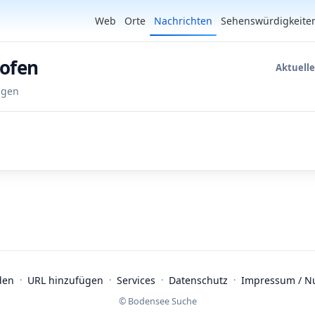
Web
Orte
Nachrichten
Sehenswürdigkeite
hofen
Aktuell
ngen
den
·
URL hinzufügen
·
Services
·
Datenschutz
·
Impressum / N
© Bodensee Suche