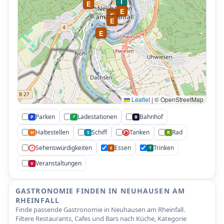
T
E
E
E
E
E
E
Leaflet
|
© OpenStreetMap
Parken
Ladestationen
Bahnhof
⚡
P
B
Haltestellen
Schiff
Tanken
Rad
H
S
R
⛽
Sehenswürdigkeiten
Essen
Trinken
•
E
T
Veranstaltungen
V
GASTRONOMIE FINDEN IN NEUHAUSEN AM
RHEINFALL
Finde passende Gastronomie in Neuhausen am Rheinfall.
Filtere Restaurants, Cafes und Bars nach Küche, Kategorie