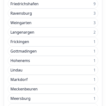
Friedrichshafen
9
Ravensburg
3
Weingarten
3
Langenargen
2
Frickingen
1
Gottmadingen
1
Hohenems
1
Lindau
1
Markdorf
1
Meckenbeuren
1
Meersburg
1