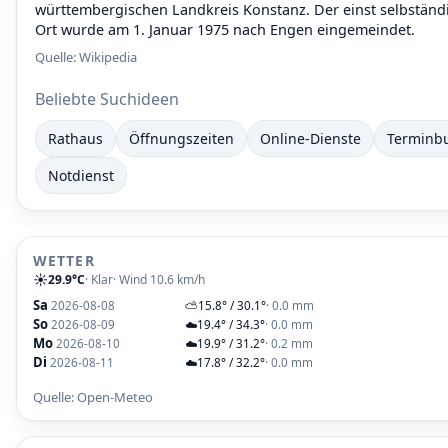
württembergischen Landkreis Konstanz. Der einst selbständ
Ort wurde am 1. Januar 1975 nach Engen eingemeindet.
Quelle:
Wikipedia
Beliebte Suchideen
Rathaus
Öffnungszeiten
Online-Dienste
Terminb
Notdienst
WETTER
☀️
29.9°C
· Klar
· Wind 10.6 km/h
Sa
2026-08-08
⛅
15.8° / 30.1°
· 0.0 mm
So
2026-08-09
☁️
19.4° / 34.3°
· 0.0 mm
Mo
2026-08-10
☁️
19.9° / 31.2°
· 0.2 mm
Di
2026-08-11
☁️
17.8° / 32.2°
· 0.0 mm
Quelle: Open-Meteo