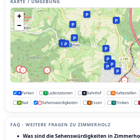
P
KARTE / UMGEBUNG
P
+
P
P
−
P
P
P
P
P
P
P
P
P
P
•
•
•
P
•
•
Parken
Ladestationen
Bahnhof
Haltestellen
⚡
P
B
H
Rad
Sehenswürdigkeiten
Essen
Trinken
R
•
E
T
FAQ - WEITERE FRAGEN ZU ZIMMERHOLZ
Was sind die Sehenswürdigkeiten in Zimmerho