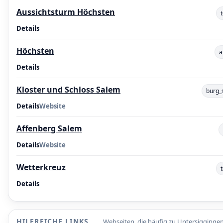
Aussichtsturm Höchsten
Details
Höchsten
a
Details
Kloster und Schloss Salem
burg_
Details
Website
Affenberg Salem
Details
Website
Wetterkreuz
Details
HILFREICHE LINKS
Webseiten, die häufig zu Untersigginge