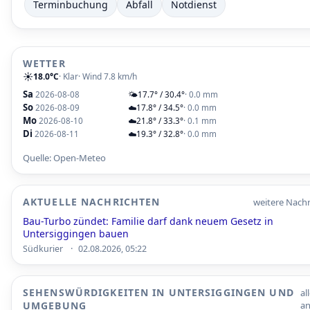
Terminbuchung
Abfall
Notdienst
WETTER
☀️
18.0°C
· Klar
· Wind 7.8 km/h
Sa
2026-08-08
🌤️
17.7° / 30.4°
· 0.0 mm
So
2026-08-09
☁️
17.8° / 34.5°
· 0.0 mm
Mo
2026-08-10
☁️
21.8° / 33.3°
· 0.1 mm
Di
2026-08-11
☁️
19.3° / 32.8°
· 0.0 mm
Quelle: Open-Meteo
AKTUELLE NACHRICHTEN
weitere Nachr
Bau-Turbo zündet: Familie darf dank neuem Gesetz in
Untersiggingen bauen
·
Südkurier
02.08.2026, 05:22
SEHENSWÜRDIGKEITEN IN UNTERSIGGINGEN UND
al
UMGEBUNG
a