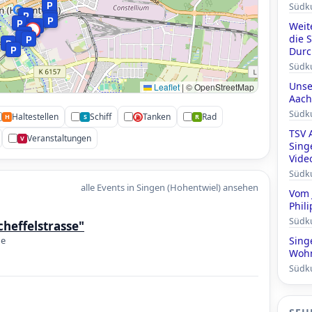
P
Südk
P
P
P
P
P
Weit
P
•
P
P
die 
P
P
P
Durc
Südk
Unse
Leaflet
|
© OpenStreetMap
Aach
Südk
Haltestellen
Schiff
Tanken
Rad
H
S
R
⛽
TSV 
Veranstaltungen
V
Sing
Vide
Südk
alle Events in Singen (Hohentwiel) ansehen
Vom 
Phil
Südk
cheffelstrasse"
de
Sing
Wohn
Südk