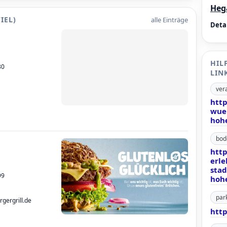
Heg
IEL)
alle Einträge
Detai
HIL
30
LIN
ver
htt
wue
hoh
bod
htt
erle
sta
99
hoh
par
gergrill.de
htt