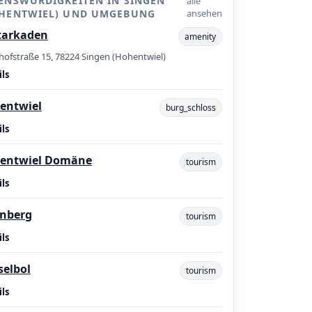
ENSWÜRDIGKEITEN IN SINGEN
alle
HENTWIEL) UND UMGEBUNG
ansehen
tarkaden
amenity
ofstraße 15, 78224 Singen (Hohentwiel)
ls
entwiel
burg_schloss
ls
entwiel Domäne
tourism
ls
enberg
tourism
ls
selbol
tourism
ls