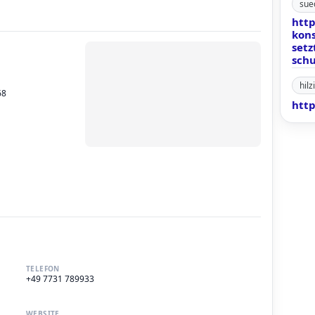
sue
http
kon
setz
sch
hil
68
http
TELEFON
+49 7731 789933
WEBSITE