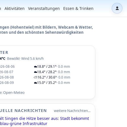
n
Aktivitäten
Veranstaltungen
Essen & Trinken
Dash
ingen (Hohentwiel) mit Bildern, Webcam & Wetter,
hten und den schönsten Sehenswürdigkeiten
TER
.4°C
· Bewölkt
· Wind 5.6 km/h
026-08-06
☁️
18.8° / 29.1°
· 0.0 mm
26-08-07
☁️
18.4° / 28.2°
· 0.0 mm
26-08-08
⛅
16.2° / 30.6°
· 0.0 mm
26-08-09
☁️
15.0° / 35.2°
· 0.0 mm
le: Open-Meteo
UELLE NACHRICHTEN
weitere Nachrichten...
ält Singen die Hitze besser aus: Stadt bekommt
 blau-grüne Infrastruktur