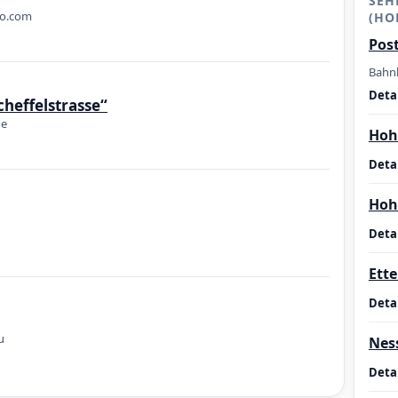
SEH
o.com
(HO
Pos
Bahnh
Detai
cheffelstrasse“
de
Hoh
Detai
Hoh
Detai
Ett
Detai
u
Nes
Detai