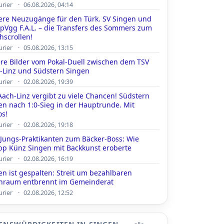
·
urier
06.08.2026, 04:14
ere Neuzugänge für den Türk. SV Singen und
SpVgg F.A.L. – die Transfers des Sommers zum
hscrollen!
·
urier
05.08.2026, 13:15
re Bilder vom Pokal-Duell zwischen dem TSV
-Linz und Südstern Singen
·
urier
02.08.2026, 19:39
Aach-Linz vergibt zu viele Chancen! Südstern
en nach 1:0-Sieg in der Hauptrunde. Mit
os!
·
urier
02.08.2026, 19:18
Jungs-Praktikanten zum Bäcker-Boss: Wie
ipp Künz Singen mit Backkunst eroberte
·
urier
02.08.2026, 16:19
en ist gespalten: Streit um bezahlbaren
raum entbrennt im Gemeinderat
·
urier
02.08.2026, 12:52