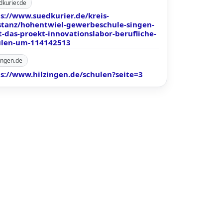
dkurier.de
s://www.suedkurier.de/kreis-
stanz/hohentwiel-gewerbeschule-singen-
t-das-proekt-innovationslabor-berufliche-
ulen-um-114142513
zingen.de
s://www.hilzingen.de/schulen?seite=3