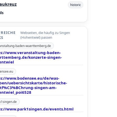
aukreuz
historic
ls
FREICHE
Webseiten, die häufig zu Singen
KS
(Hohentwiel) passen
anstaltung-baden-wuerttemberg.de
ps://www.veranstaltung-baden-
rttemberg.de/konzerte-singen-
entwiel
ensee.eu
ps://www.bodensee.eu/de/was-
ben/uebersichtskarte/historische-
dtf%C3%BChrung-singen-am-
entwiel_poi6528
k1singen.de
ps://www.park1singen.de/events.html