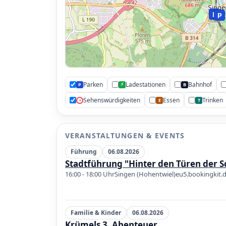
P
P
Parken
Ladestationen
Bahnhof
⚡
P
B
Sehenswürdigkeiten
Essen
Trinken
•
E
T
VERANSTALTUNGEN & EVENTS
Führung
06.08.2026
Stadtführung "Hinter den Türen der S
16:00 - 18:00 Uhr
Singen (Hohentwiel)
eu5.bookingkit.
Familie & Kinder
06.08.2026
Krümels 3. Abenteuer