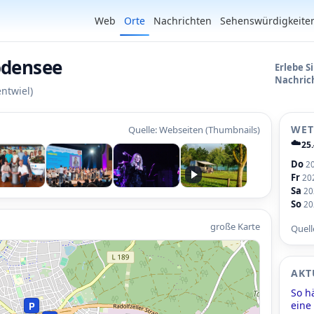
Web
Orte
Nachrichten
Sehenswürdigkeite
odensee
Erlebe S
Nachric
ntwiel)
WET
Quelle: Webseiten (Thumbnails)
☁️
25
Do
2
Fr
20
Sa
20
So
20
•
große Karte
Quel
AKT
So h
eine
P