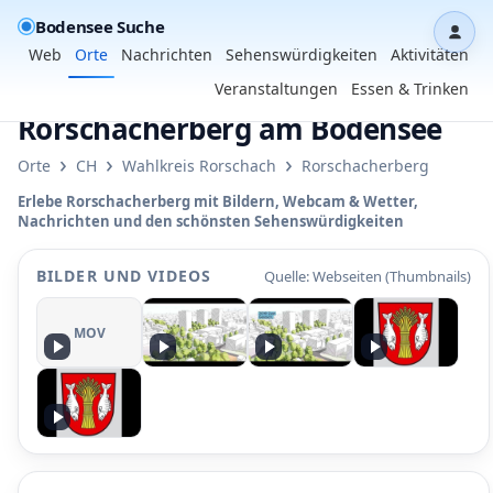
Bodensee Suche
Dash
Web
Orte
Nachrichten
Sehenswürdigkeiten
Aktivitäten
Veranstaltungen
Essen & Trinken
Rorschacherberg am Bodensee
›
›
›
Orte
CH
Wahlkreis Rorschach
Rorschacherberg
Erlebe Rorschacherberg mit Bildern, Webcam & Wetter,
Nachrichten und den schönsten Sehenswürdigkeiten
BILDER UND VIDEOS
Quelle: Webseiten (Thumbnails)
MOV
P
P