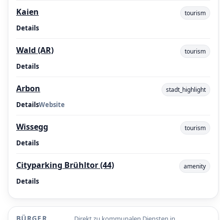
Kaien
tourism
Details
Wald (AR)
tourism
Details
Arbon
stadt_highlight
Details
Website
Wissegg
tourism
Details
Cityparking Brühltor (44)
amenity
Details
BÜRGER
Direkt zu kommunalen Diensten in