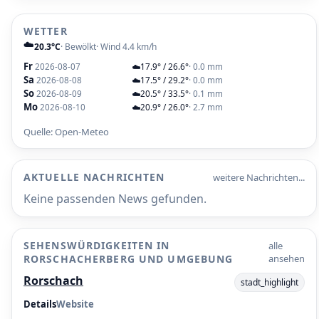
WETTER
☁️
20.3°C
· Bewölkt
· Wind 4.4 km/h
Fr
2026-08-07
☁️
17.9° / 26.6°
· 0.0 mm
Sa
2026-08-08
☁️
17.5° / 29.2°
· 0.0 mm
So
2026-08-09
☁️
20.5° / 33.5°
· 0.1 mm
Mo
2026-08-10
☁️
20.9° / 26.0°
· 2.7 mm
Quelle: Open-Meteo
AKTUELLE NACHRICHTEN
weitere Nachrichten...
Keine passenden News gefunden.
SEHENSWÜRDIGKEITEN IN
alle
RORSCHACHERBERG UND UMGEBUNG
ansehen
Rorschach
stadt_highlight
Details
Website