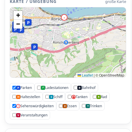
KARTE / UMGEBUNG
große Karte
+
•
P
P
−
P
P
P
P
P
Leaflet
|
© OpenStreetMap
Parken
Ladestationen
Bahnhof
⚡
P
B
Haltestellen
Schiff
Tanken
Rad
H
S
R
⛽
Sehenswürdigkeiten
Essen
Trinken
•
E
T
Veranstaltungen
V