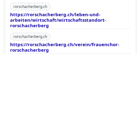
rorschacherberg.ch
https://rorschacherberg.ch/leben-und-
arbeiten/wirtschaft/wirtschaftsstandort-
rorschacherberg
rorschacherberg.ch
https://rorschacherberg.ch/verein/frauenchor-
rorschacherberg
rorschacherberg.ch
https://rorschacherberg.ch/verein/trachtengruppe-
rorschacherberg
Startseite
·
POI melden
·
URL hinzufügen
·
Services
·
Datenschutz
·
Impressum / Nutzungsbedingungen