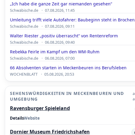
„Ich habe die ganze Zeit gar niemanden gesehen“
·
Schwäbische.de
07.08.2026, 11:45
Umleitung trifft viele Autofahrer: Baubeginn steht in Brochenz
·
Schwäbische.de
07.08.2026, 09:11
Walter Riester „positiv überrascht“ von Rentenreform
·
Schwäbische.de
06.08.2026, 09:40
Rebekka Feirle im Kampf um den WM-Ruhm
·
Schwäbische.de
06.08.2026, 07:00
66 Absolventen starten in Meckenbeuren ins Berufsleben
·
WOCHENBLATT
05.08.2026, 20:53
SEHENSWÜRDIGKEITEN IN MECKENBEUREN UND
a
UMGEBUNG
a
Ravensburger Spieleland
Details
Website
Dornier Museum Friedrichshafen