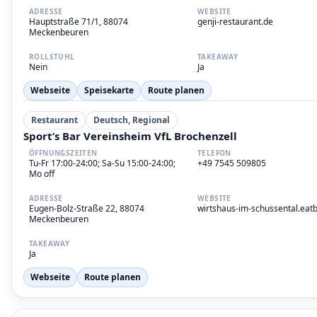
ADRESSE
WEBSITE
Hauptstraße 71/1, 88074
genji-restaurant.de
Meckenbeuren
ROLLSTUHL
TAKEAWAY
Nein
Ja
Webseite
Speisekarte
Route planen
Restaurant
Deutsch, Regional
Sport’s Bar Vereinsheim VfL Brochenzell
ÖFFNUNGSZEITEN
TELEFON
Tu-Fr 17:00-24:00; Sa-Su 15:00-24:00;
+49 7545 509805
Mo off
ADRESSE
WEBSITE
Eugen-Bolz-Straße 22, 88074
wirtshaus-im-schussental.eat
Meckenbeuren
TAKEAWAY
Ja
Webseite
Route planen