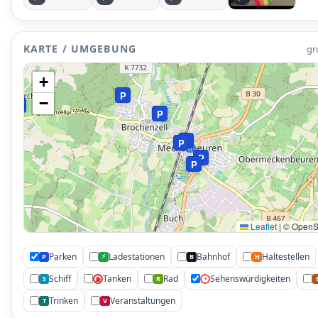
KARTE / UMGEBUNG
gr
+
P
−
P
P
P
P
P
P
P
Leaflet
|
© OpenS
P
Parken
Ladestationen
Bahnhof
Haltestellen
⚡
P
B
H
Schiff
Tanken
Rad
Sehenswürdigkeiten
S
R
•
⛽
P
Trinken
Veranstaltungen
T
V