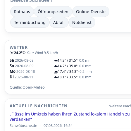
Beliebte Suchideen
Rathaus
Öffnungszeiten
Online-Dienste
Terminbuchung
Abfall
Notdienst
WETTER
☀️
24.2°C
· Klar
· Wind 9.5 km/h
Sa
2026-08-08
☁️
14.9° / 31.5°
· 0.0 mm
So
2026-08-09
☁️
14.7° / 35.0°
· 0.0 mm
Mo
2026-08-10
🌧️
17.4° / 34.3°
· 0.2 mm
Di
2026-08-11
☁️
18.1° / 33.5°
· 0.0 mm
Quelle: Open-Meteo
AKTUELLE NACHRICHTEN
weitere Nach
„Flüsse im Umkreis haben ihren Zustand lokalem Handeln zu
verdanken“
·
Schwäbische.de
07.08.2026, 16:54