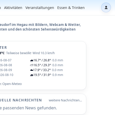
n
Aktivitäten
Veranstaltungen
Essen & Trinken
Dash
eudorf im Hegau mit Bildern, Webcam & Wetter,
hten und den schönsten Sehenswürdigkeiten
TER
8°C
· Teilweise bewölkt
· Wind 10.3 km/h
26-08-07
🌧️
16.7° / 26.8°
· 0.0 mm
26-08-08
⛅
16.5° / 29.3°
· 0.0 mm
26-08-09
☁️
17.9° / 33.2°
· 0.0 mm
026-08-10
🌧️
19.5° / 31.9°
· 0.9 mm
e: Open-Meteo
UELLE NACHRICHTEN
weitere Nachrichten...
e passenden News gefunden.