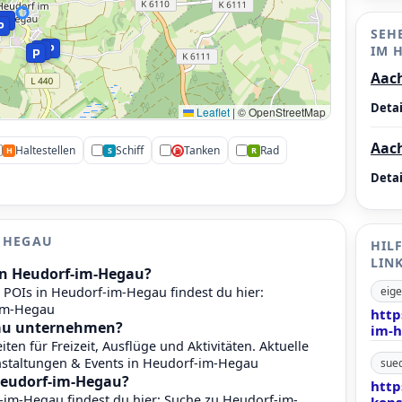
P
P
SEH
P
P
IM 
P
Aac
Detai
Leaflet
|
© OpenStreetMap
Aac
Haltestellen
Schiff
Tanken
Rad
H
S
R
⛽
P
Detai
P
M HEGAU
HIL
LIN
in Heudorf-im-Hegau?
 POIs in Heudorf-im-Hegau findest du hier:
eige
-im-Hegau
http
au unternehmen?
im-h
en für Freizeit, Ausflüge und Aktivitäten. Aktuelle
staltungen & Events in Heudorf-im-Hegau
sued
Heudorf-im-Hegau?
http
im-Hegau findest du hier:
Suche zu Heudorf-im-