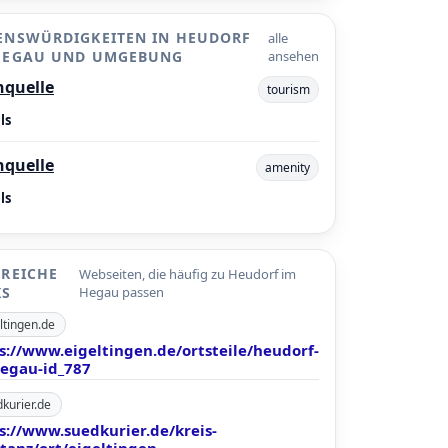
ENSWÜRDIGKEITEN IN HEUDORF
alle
HEGAU UND UMGEBUNG
ansehen
hquelle
tourism
ls
hquelle
amenity
ls
FREICHE
Webseiten, die häufig zu Heudorf im
KS
Hegau passen
ltingen.de
s://www.eigeltingen.de/ortsteile/heudorf-
egau-id_787
kurier.de
s://www.suedkurier.de/kreis-