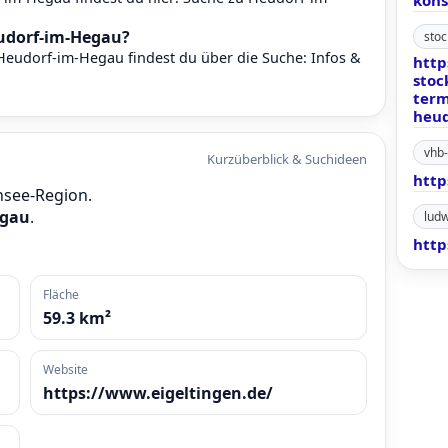
kons
eudorf-im-Hegau?
stoc
 Heudorf-im-Hegau findest du über die Suche:
Infos &
http
stoc
term
heud
vhb-
Kurzüberblick & Suchideen
http
nsee-Region.
egau
.
ludw
http
Fläche
59.3 km²
Website
https://www.eigeltingen.de/