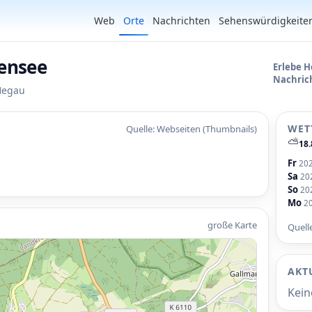
Web
Orte
Nachrichten
Sehenswürdigkeite
ensee
Erlebe H
Nachric
Hegau
WET
Quelle: Webseiten (Thumbnails)
⛅
18.
Fr
20
Sa
20
So
20
Mo
2
große Karte
Quell
AKT
Kein