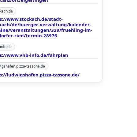
tanz/ort/eigeltingen
kach.de
s://www.stockach.de/stadt-
kach/de/buerger-verwaltung/kalender-
ine/veranstaltungen/329/fruehling-im-
orfer-ried/termin-28976
info.de
s://www.vhb-info.de/fahrplan
igshafen.pizza-tassone.de
s://ludwigshafen.pizza-tassone.de/