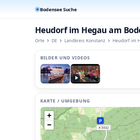
Bodensee Suche
Heudorf im Hegau am Bod
›
›
›
Orte
DE
Landkreis Konstanz
Heudorf im 
BILDER UND VIDEOS
P
P
KARTE / UMGEBUNG
+
P
−