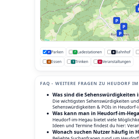
P
P
P
Parken
Ladestationen
Bahnhof
⚡
P
B
Essen
Trinken
Veranstaltungen
E
T
V
P
P
FAQ - WEITERE FRAGEN ZU HEUDORF I
Was sind die Sehenswürdigkeiten 
Die wichtigsten Sehenswürdigkeiten und
Sehenswürdigkeiten & POIs in Heudorf
Was kann man in Heudorf-im-Heg
Heudorf-im-Hegau bietet viele Möglichkeit
Ideen und Termine findest du hier:
Veran
Wonach suchen Nutzer häufig in 
Beliebte Suchanfragen rund um Heudorf-