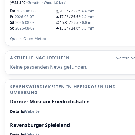
⛈️
21.1°C
· Gewitter
· Wind 1.0 km/h
Do
2026-08-06
⛈️
20.5° / 25.6°
· 4.4 mm
Fr
2026-08-07
☁️
17.2° / 26.6°
· 0.0 mm
Sa
2026-08-08
⛅
15.3° / 29.7°
· 0.0 mm
So
2026-08-09
☁️
15.3° / 34.0°
· 0.3 mm
Quelle: Open-Meteo
AKTUELLE NACHRICHTEN
weitere Na
Keine passenden News gefunden.
SEHENSWÜRDIGKEITEN IN HEFIGKOFEN UND
UMGEBUNG
Dornier Museum Friedrichshafen
Details
Website
Ravensburger Spieleland