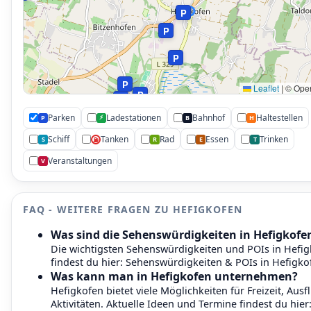
P
P
P
P
Leaflet
|
© Ope
P
P
Parken
Ladestationen
Bahnhof
Haltestellen
⚡
P
B
H
Schiff
Tanken
Rad
Essen
Trinken
S
R
E
T
⛽
Veranstaltungen
V
FAQ - WEITERE FRAGEN ZU HEFIGKOFEN
P
Was sind die Sehenswürdigkeiten in Hefigkofe
Die wichtigsten Sehenswürdigkeiten und POIs in Hefi
findest du hier:
Sehenswürdigkeiten & POIs in Hefigko
Was kann man in Hefigkofen unternehmen?
Hefigkofen bietet viele Möglichkeiten für Freizeit, Aus
Aktivitäten. Aktuelle Ideen und Termine findest du hier