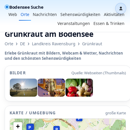
Bodensee Suche
Dash
Web
Orte
Nachrichten
Sehenswürdigkeiten
Aktivitäten
Veranstaltungen
Essen & Trinken
Grünkraut am Bodensee
›
›
›
Orte
DE
Landkreis Ravensburg
Grünkraut
Erlebe Grünkraut mit Bildern, Webcam & Wetter, Nachrichten
•
und den schönsten Sehenswürdigkeiten
P
BILDER
Quelle: Webseiten (Thumbnails)
KARTE / UMGEBUNG
große Karte
P
+
P
P
P