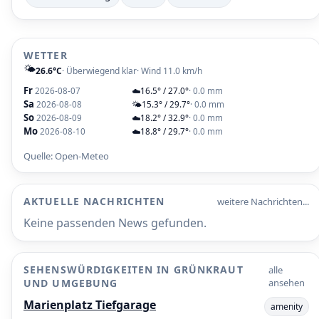
WETTER
🌤️
26.6°C
· Überwiegend klar
· Wind 11.0 km/h
Fr
2026-08-07
☁️
16.5° / 27.0°
· 0.0 mm
Sa
2026-08-08
🌤️
15.3° / 29.7°
· 0.0 mm
So
2026-08-09
☁️
18.2° / 32.9°
· 0.0 mm
Mo
2026-08-10
☁️
18.8° / 29.7°
· 0.0 mm
Quelle: Open-Meteo
AKTUELLE NACHRICHTEN
weitere Nachrichten...
Keine passenden News gefunden.
SEHENSWÜRDIGKEITEN IN GRÜNKRAUT
alle
UND UMGEBUNG
ansehen
Marienplatz Tiefgarage
amenity