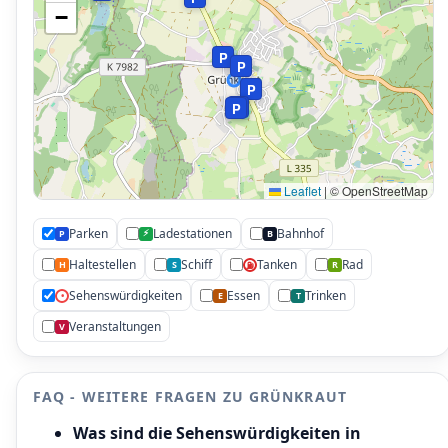
−
P
P
P
P
P
P
Leaflet
|
© OpenStreetMap
Parken
Ladestationen
Bahnhof
⚡
P
B
P
Haltestellen
Schiff
Tanken
Rad
P
P
H
S
R
⛽
Sehenswürdigkeiten
Essen
Trinken
•
E
T
Veranstaltungen
V
FAQ - WEITERE FRAGEN ZU GRÜNKRAUT
Was sind die Sehenswürdigkeiten in