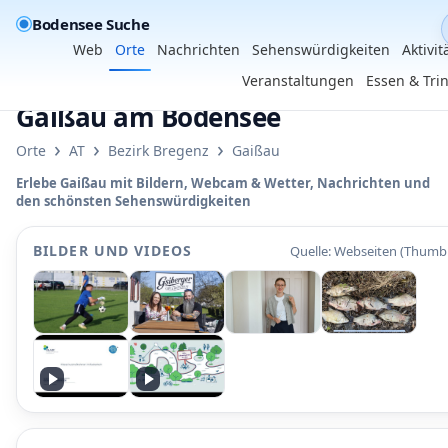
Bodensee Suche
Web
Orte
Nachrichten
Sehenswürdigkeiten
Aktivit
Veranstaltungen
Essen & Tri
Gaißau am Bodensee
›
›
›
Orte
AT
Bezirk Bregenz
Gaißau
Erlebe Gaißau mit Bildern, Webcam & Wetter, Nachrichten und
den schönsten Sehenswürdigkeiten
BILDER UND VIDEOS
Quelle: Webseiten (Thumbn