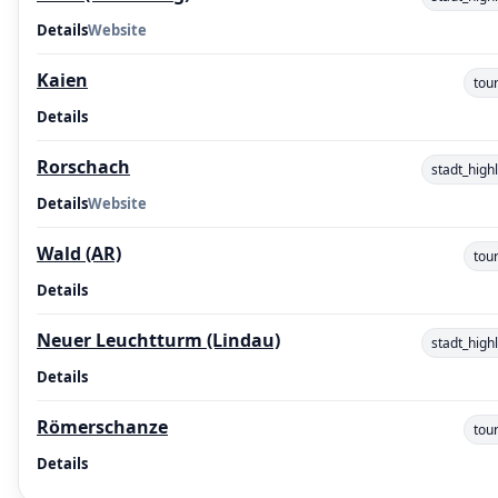
Details
Website
Kaien
tou
Details
Rorschach
stadt_highl
Details
Website
Wald (AR)
tou
Details
Neuer Leuchtturm (Lindau)
stadt_highl
Details
Römerschanze
tou
Details