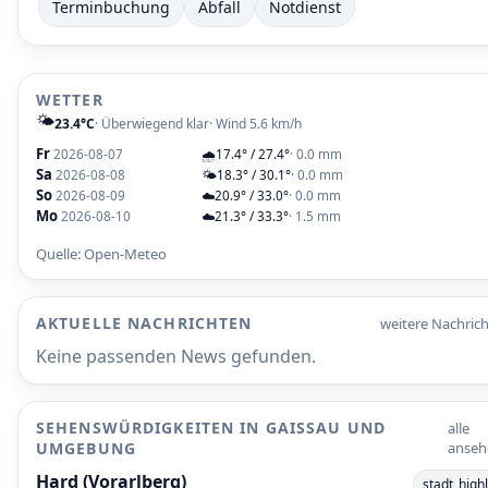
Terminbuchung
Abfall
Notdienst
WETTER
🌤️
23.4°C
· Überwiegend klar
· Wind 5.6 km/h
Fr
2026-08-07
🌧️
17.4° / 27.4°
· 0.0 mm
Sa
2026-08-08
🌤️
18.3° / 30.1°
· 0.0 mm
So
2026-08-09
☁️
20.9° / 33.0°
· 0.0 mm
Mo
2026-08-10
☁️
21.3° / 33.3°
· 1.5 mm
Quelle: Open-Meteo
AKTUELLE NACHRICHTEN
weitere Nachrich
Keine passenden News gefunden.
SEHENSWÜRDIGKEITEN IN GAISSAU UND U
alle
MGEBUNG
anseh
Hard (Vorarlberg)
stadt_highl