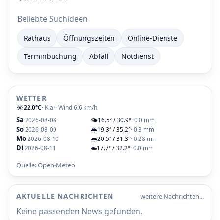
Beliebte Suchideen
Rathaus
Öffnungszeiten
Online-Dienste
Terminbuchung
Abfall
Notdienst
WETTER
☀️
22.0°C
· Klar
· Wind 6.6 km/h
Sa
2026-08-08
🌤️
16.5° / 30.9°
· 0.0 mm
So
2026-08-09
🌦️
19.3° / 35.2°
· 0.3 mm
Mo
2026-08-10
🌧️
20.5° / 31.3°
· 0.28 mm
Di
2026-08-11
☁️
17.7° / 32.2°
· 0.0 mm
Quelle: Open-Meteo
AKTUELLE NACHRICHTEN
weitere Nachrichten...
Keine passenden News gefunden.