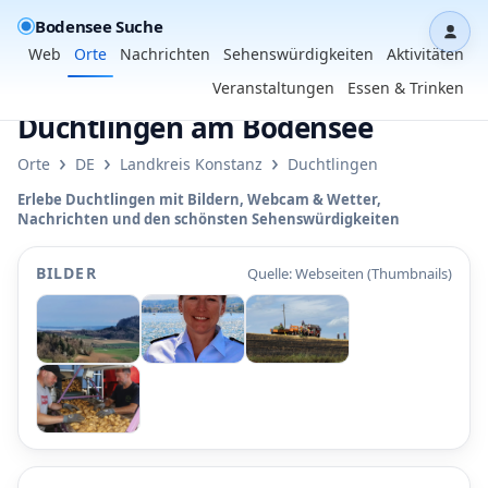
Bodensee Suche
Dash
Web
Orte
Nachrichten
Sehenswürdigkeiten
Aktivitäten
Veranstaltungen
Essen & Trinken
Duchtlingen am Bodensee
›
›
›
Orte
DE
Landkreis Konstanz
Duchtlingen
Erlebe Duchtlingen mit Bildern, Webcam & Wetter,
Nachrichten und den schönsten Sehenswürdigkeiten
BILDER
Quelle: Webseiten (Thumbnails)
P
P
P
P
P
P
•