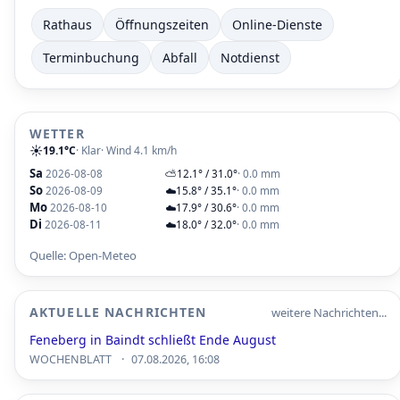
Rathaus
Öffnungszeiten
Online-Dienste
Terminbuchung
Abfall
Notdienst
WETTER
☀️
19.1°C
· Klar
· Wind 4.1 km/h
Sa
2026-08-08
⛅
12.1° / 31.0°
· 0.0 mm
So
2026-08-09
☁️
15.8° / 35.1°
· 0.0 mm
Mo
2026-08-10
☁️
17.9° / 30.6°
· 0.0 mm
Di
2026-08-11
☁️
18.0° / 32.0°
· 0.0 mm
Quelle: Open-Meteo
AKTUELLE NACHRICHTEN
weitere Nachrichten...
Feneberg in Baindt schließt Ende August
·
WOCHENBLATT
07.08.2026, 16:08