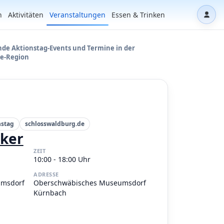
n
Aktivitäten
Veranstaltungen
Essen & Trinken
Dash
e Aktionstag-Events und Termine in der
e-Region
nstag
schlosswaldburg.de
iker
ZEIT
10:00 - 18:00 Uhr
ADRESSE
umsdorf
Oberschwäbisches Museumsdorf
Kürnbach