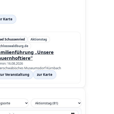
ur Karte
ad Schussenried
Aktionstag
chlosswaldburg.de
amilienführung „Unsere
auernhoftiere“
min: 16.08.2026
erschwäbisches Museumsdorf Kürnbach
zur Veranstaltung
zur Karte