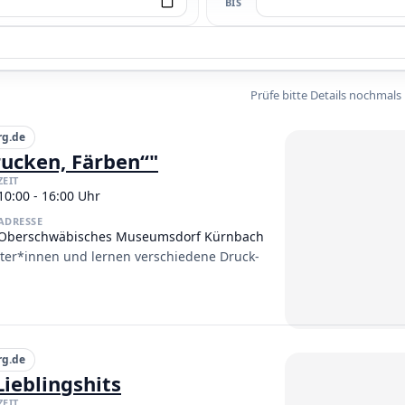
BIS
Prüfe bitte Details nochmals
rg.de
ucken, Färben“"
ZEIT
10:00 - 16:00 Uhr
ADRESSE
Oberschwäbisches Museumsdorf Kürnbach
ter*innen und lernen verschiedene Druck-
rg.de
Lieblingshits
ZEIT