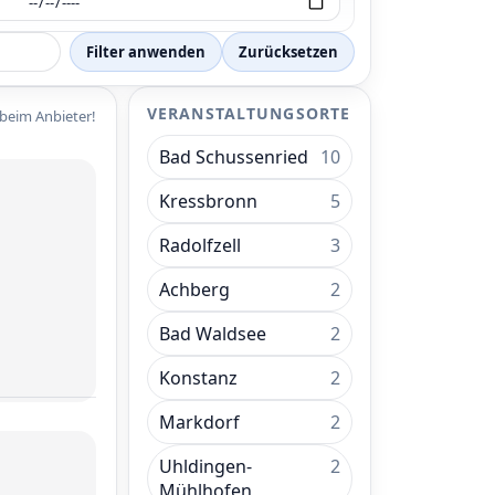
Filter anwenden
Zurücksetzen
VERANSTALTUNGSORTE
 beim Anbieter!
Bad Schussenried
10
Kressbronn
5
Radolfzell
3
Achberg
2
Bad Waldsee
2
Konstanz
2
Markdorf
2
Uhldingen-
2
Mühlhofen