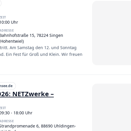
ZEIT
10:00 Uhr
ADRESSE
Bahnhofstraße 15, 78224 Singen
(Hohentwiel)
intritt. Am Samstag den 12. und Sonntag
d. Ein Fest für Groß und Klein. Wir freuen
nsee.de
026: NETZwerke –
ZEIT
09:30 - 18:00 Uhr
ADRESSE
Strandpromenade 6, 88690 Uhldingen-