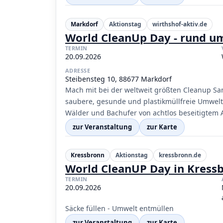
Markdorf
Aktionstag
wirthshof-aktiv.de
World CleanUp Day - rund u
TERMIN
20.09.2026
ADRESSE
Steibensteg 10, 88677 Markdorf
Mach mit bei der weltweit größten Cleanup Sa
saubere, gesunde und plastikmüllfreie Umwelt
Wälder und Bachufer von achtlos beseitigtem A
zur Veranstaltung
zur Karte
Kressbronn
Aktionstag
kressbronn.de
World CleanUP Day in Kressb
TERMIN
20.09.2026
Säcke füllen - Umwelt entmüllen
zur Veranstaltung
zur Karte