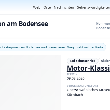
Web
Orte
Nachrichten
Sehenswürdigkeite
gen am Bodensee
Kommend
Bodense
und Kategorien am Bodensee und plane deinen Weg direkt mit der Karte
Bad Schussenried
Aktio
Motor-Klass
TERMIN
09.08.2026
VERANSTALTUNGSORT
Oberschwäbisches Muse
Kürnbach