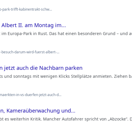
b-park-trifft-kabinentrakt-schw…
Albert II. am Montag im...
t im Europa-Park in Rust. Das hat einen besonderen Grund – und a
r-besuch-darum-wird-fuerst-albert-…
 jetzt auch die Nachbarn parken
s und sonntags mit wenigen Klicks Stellplätze anmieten. Ziehen b
aerkten-in-vs-duerfen-jetzt-auch-d…
en, Kameraüberwachung und...
es weiterhin Kritik. Mancher Autofahrer spricht von „Abzocke“.