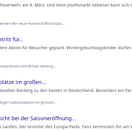
der Feuerwehr am 8. März. Und beim Josefsmarkt nebenan kann sich
-werden-der-neue-mannschaftstranspo…
itt für...
re Aktion für Besucher geplant. Wintergeburtstagskinder dürfen 
ostenlosen-eintritt-fuer-winterg…
plätze im großen...
aktuellen Ranking zu den besten in Deutschland. Besonders ein Pa
belegen-spitzenplaetze-im-grossen…
cht bei der Saisoneröffnung...
s Landes: Der Gründer des Europa-Parks. Fans vermissten ihn am