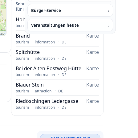
Sehenswürdigkeiten / Point of Interest
für Tengen
›
Bürger-Service
Hoher Rain
Karte
›
Veranstaltungen heute
·
·
tourism
information
DE
Map
Brand
Karte
·
·
tourism
information
DE
Spitzhütte
Karte
·
·
tourism
information
DE
Bei der Alten Postweg Hütte
Karte
·
·
tourism
information
DE
Blauer Stein
Karte
·
·
tourism
attraction
DE
Riedöschingen Ledergasse
Karte
·
·
tourism
information
DE