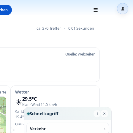
☰
chen
Dash
ca. 370 Treffer
·
0.01 Sekunden
Quelle: Webseiten
Wetter
arte
29.5°C
☀️
Klar · Wind 11.0 km/h
·
·
Sa 14.8°/29.5°
So 19.3°/34.1°
Mo
Schnellzugriff
×
i
19.4°/31.7°
Quelle: Open-Meteo
›
Verkehr