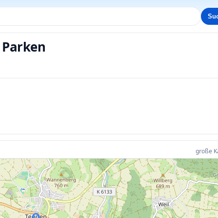
Su
 Parken
•
•
•
•
•
große K