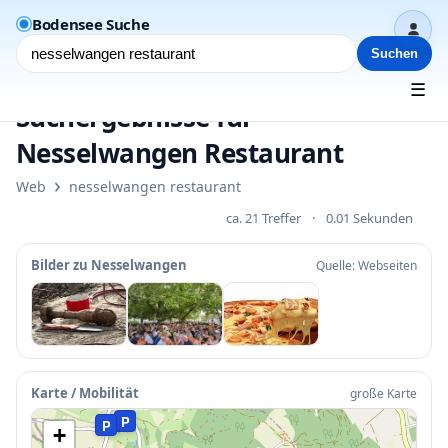
Bodensee Suche
Dash
Suchen
☰
Suchergebnisse für
Nesselwangen Restaurant
›
Web
nesselwangen restaurant
ca. 21 Treffer
·
0.01 Sekunden
Bilder zu Nesselwangen
Quelle: Webseiten
•
P
P
P
Karte / Mobilität
große Karte
P
P
+