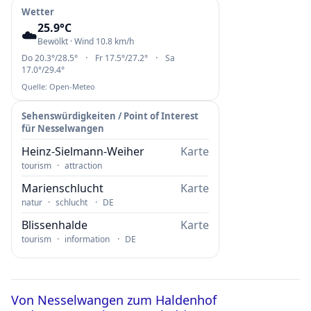
Wetter
25.9°C
•
☁️
Bewölkt · Wind 10.8 km/h
•
·
·
Do 20.3°/28.5°
Fr 17.5°/27.2°
Sa
17.0°/29.4°
Quelle: Open-Meteo
Sehenswürdigkeiten / Point of Interest
für Nesselwangen
Heinz-Sielmann-Weiher
Karte
·
tourism
attraction
Marienschlucht
Karte
·
·
natur
schlucht
DE
Blissenhalde
Karte
·
·
tourism
information
DE
Von Nesselwangen zum Haldenhof