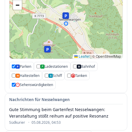
−
P
P
Leaflet
|
© OpenStreetMap
P
P
Parken
Ladestationen
Bahnhof
⚡
P
B
P
P
P
Haltestellen
Schiff
Tanken
H
S
⛽
P
Sehenswürdigkeiten
•
P
Nachrichten für Nesselwangen
Gute Stimmung beim Gartenfest Nesselwangen:
Veranstaltung stößt reihum auf positive Resonanz
·
Südkurier
05.08.2026, 04:53