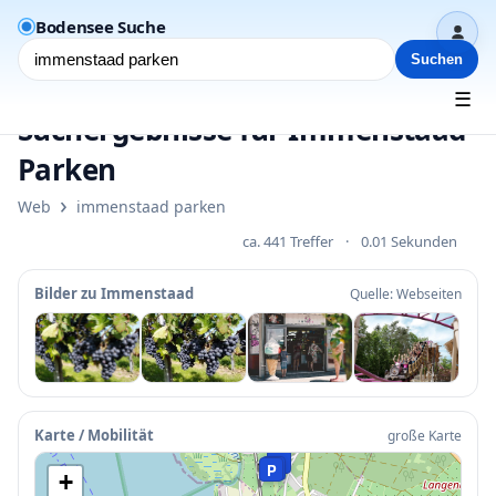
Bodensee Suche
Dash
Suchen
☰
Suchergebnisse für Immenstaad
Parken
•
›
Web
immenstaad parken
ca. 441 Treffer
·
0.01 Sekunden
Bilder zu Immenstaad
Quelle: Webseiten
•
P
P
Karte / Mobilität
große Karte
P
P
P
+