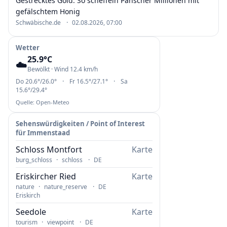
Gestrecktes Gold: So scheffeln Panscher Millionen mit
gefälschtem Honig
·
Schwäbische.de
02.08.2026, 07:00
Wetter
25.9°C
☁️
Bewölkt · Wind 12.4 km/h
·
·
Do 20.6°/26.0°
Fr 16.5°/27.1°
Sa
15.6°/29.4°
Quelle: Open-Meteo
Sehenswürdigkeiten / Point of Interest
für Immenstaad
Schloss Montfort
Karte
·
·
burg_schloss
schloss
DE
Eriskircher Ried
Karte
·
·
nature
nature_reserve
DE
Eriskirch
Seedole
Karte
·
·
tourism
viewpoint
DE