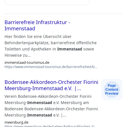
Barrierefreie Infrastruktur -
Immenstaad
Hier finden Sie eine Übersicht über
Behindertenparkplätze, barrierefreie öffentliche
Toiletten und Apotheken in
Immenstaad
sowie
Hinweise zu...
immenstaad-tourismus.de
https://www.immenstaad-tourismus.de/barrierefreiheit/barrierefreie-infrastruktur
Bodensee-Akkordeon-Orchester Fiorini
Page
Meersburg-Immenstaad e.V. |...
Content
Preview
Verein Bodensee-Akkordeon-Orchester Fiorini
Meersburg-
Immenstaad
e.V. Meersburg am
Bodensee Bodensee-Akkordeon-Orchester Fiorini
Meersburg-
Immenstaad
e.V. |...
meersburg.de
https://www.meersburg.de/de/Leben-Rathaus/Machen_Sie_mit/Vereine/Verein?id=6&item=club&vie…