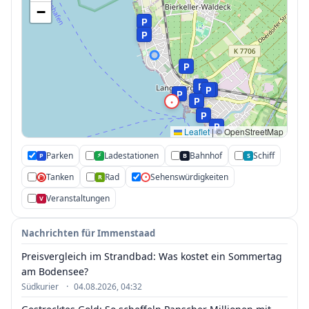
−
P
P
P
P
P
P
P
P
•
P
P
Leaflet
|
© OpenStreetMap
Parken
Ladestationen
Bahnhof
Schiff
⚡
P
B
S
Tanken
Rad
Sehenswürdigkeiten
R
•
⛽
Veranstaltungen
V
Nachrichten für Immenstaad
Preisvergleich im Strandbad: Was kostet ein Sommertag
am Bodensee?
·
Südkurier
04.08.2026, 04:32