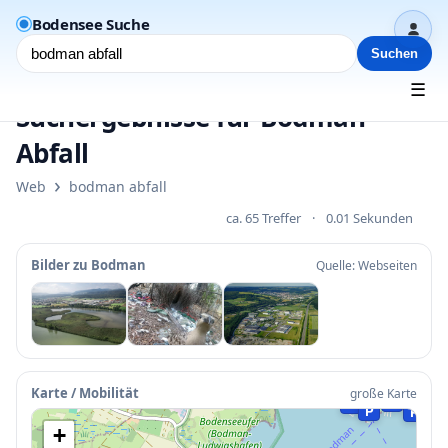
Bodensee Suche
Dash
Suchen
☰
Suchergebnisse für Bodman
Abfall
›
Web
bodman abfall
ca. 65 Treffer
·
0.01 Sekunden
Bilder zu Bodman
Quelle: Webseiten
P
P
Karte / Mobilität
große Karte
P
P
P
P
+