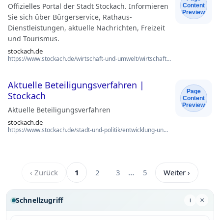
Offizielles Portal der Stadt Stockach. Informieren
Content
Preview
Sie sich über Bürgerservice, Rathaus-
Dienstleistungen, aktuelle Nachrichten, Freizeit
und Tourismus.
stockach.de
https://www.stockach.de/wirtschaft-und-umwelt/wirtschaft/gewerbeflaechen
Aktuelle Beteiligungsverfahren |
Page
Stockach
Content
Preview
Aktuelle Beteiligungsverfahren
stockach.de
https://www.stockach.de/stadt-und-politik/entwicklung-und-beteiligung/aktuelle-beteiligung…
…
‹ Zurück
1
2
3
5
Weiter ›
Schnellzugriff
×
i