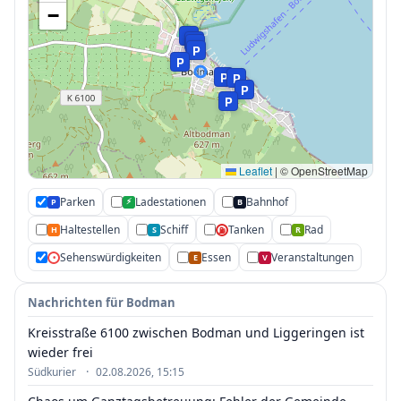
−
P
P
P
P
P
P
P
P
P
Leaflet
|
© OpenStreetMap
Parken
Ladestationen
Bahnhof
⚡
P
B
Haltestellen
Schiff
Tanken
Rad
H
S
R
⛽
Sehenswürdigkeiten
Essen
Veranstaltungen
•
E
V
Nachrichten für Bodman
Kreisstraße 6100 zwischen Bodman und Liggeringen ist
wieder frei
·
Südkurier
02.08.2026, 15:15
•
•