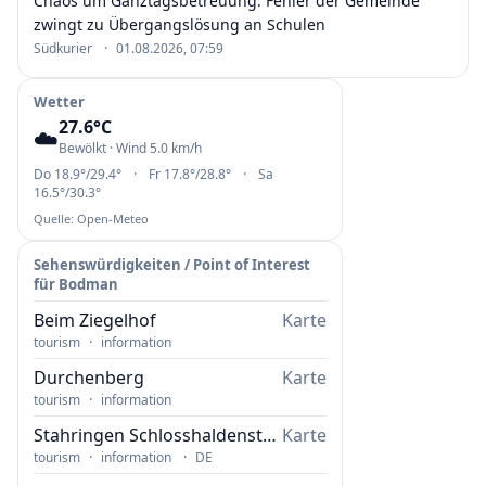
Chaos um Ganztagsbetreuung: Fehler der Gemeinde
•
zwingt zu Übergangslösung an Schulen
·
Südkurier
01.08.2026, 07:59
Wetter
27.6°C
☁️
Bewölkt · Wind 5.0 km/h
·
·
Do 18.9°/29.4°
Fr 17.8°/28.8°
Sa
16.5°/30.3°
Quelle: Open-Meteo
Sehenswürdigkeiten / Point of Interest
für Bodman
Beim Ziegelhof
Karte
·
tourism
information
Durchenberg
Karte
·
tourism
information
Stahringen Schlosshaldenstraße
Karte
·
·
tourism
information
DE