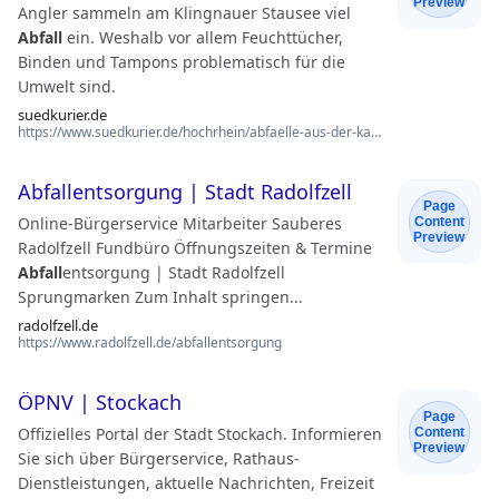
Preview
Angler sammeln am Klingnauer Stausee viel
Abfall
ein. Weshalb vor allem Feuchttücher,
Binden und Tampons problematisch für die
Umwelt sind.
suedkurier.de
https://www.suedkurier.de/hochrhein/abfaelle-aus-der-kanalisation-setzen-dem-klingnauer-st…
Abfallentsorgung | Stadt Radolfzell
Page
Online-Bürgerservice Mitarbeiter Sauberes
Content
Preview
Radolfzell Fundbüro Öffnungszeiten & Termine
Abfall
entsorgung | Stadt Radolfzell
Sprungmarken Zum Inhalt springen...
radolfzell.de
https://www.radolfzell.de/abfallentsorgung
ÖPNV | Stockach
Page
Offizielles Portal der Stadt Stockach. Informieren
Content
Preview
Sie sich über Bürgerservice, Rathaus-
Dienstleistungen, aktuelle Nachrichten, Freizeit